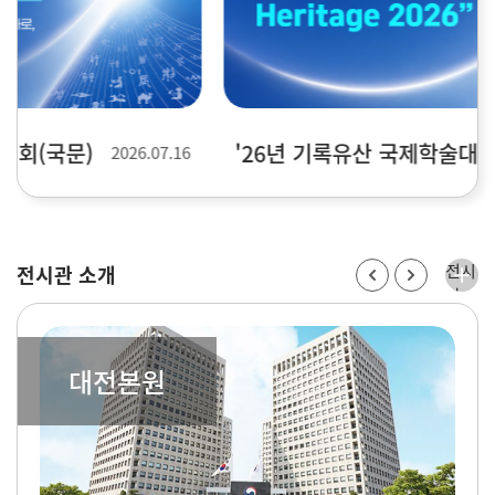
'26년 기록유산 국제학술대회(영문)
2026.07.16
전시
전시관 소개
관
소개
더보
기
대전본원