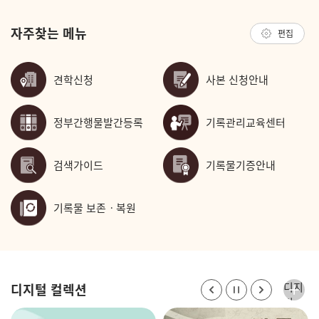
자주찾는 메뉴
편집
견학신청
사본 신청안내
정부간행물발간등록
기록관리교육센터
검색가이드
기록물기증안내
기록물 보존ㆍ복원
디지
디지털 컬렉션
털
컬렉