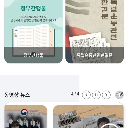
션
더보
기
정부간행물
독립운동관련판결문
동영
동영상 뉴스
4
/
4
상뉴
스
더보
기