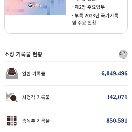
· 제2장 주요업무
· 부록 2023년 국가기록
원 주요 현황
소장
소장 기록물 현황
기록
물
현황
6,049,496
일반 기록물
더보
기
342,071
시청각 기록물
850,591
총독부 기록물