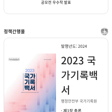
공모전 우수작 발표
정책
정책간행물
간행
물
발행년도: 2024
더보
기
2023 국
가기록백
서
행정안전부 국가기록원
· 제1장 총론