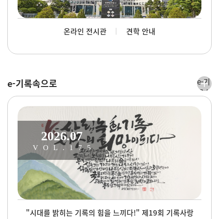
온라인 전시관
견학 안내
e-기
e-기록속으로
록속
으로
더보
기
2026.07
VOL.175
"시대를 밝히는 기록의 힘을 느끼다!" 제19회 기록사랑