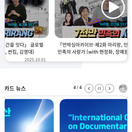
「언박싱아카이브-제2화 아리랑, 인간을 잇다」 7천만
민족의 사랑가 (with 현정화, 장예원, 정세현, 양방언)
2025.09.25
카드
카드 뉴스
4
/
4
뉴스
더보
기