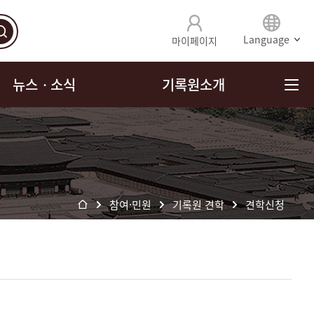
Language
마이페이지
뉴스ㆍ소식
기록원소개
참여·민원
기록원 견학
견학신청