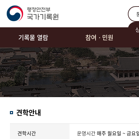
통합
기록물 열람
참여ㆍ민원
견학안내
견학시간과
견학시간
운영시간
매주 월요일 ~ 금요일 
내용