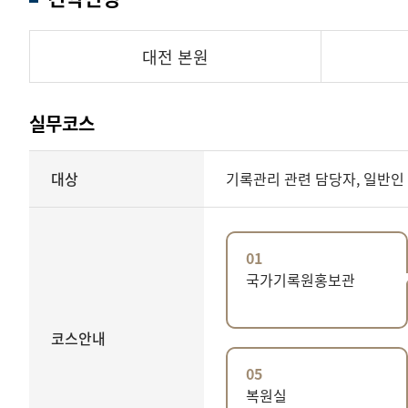
대전 본원
실무코스
실무코스
대상
기록관리 관련 담당자, 일반인
안내
01
국가기록원홍보관
코스안내
05
복원실