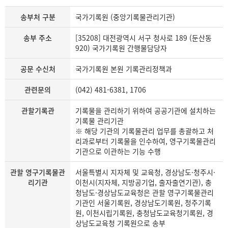
송부처 구분
국가기록원 (중앙기록물관리기관)
송부 주소
[35208] 대전광역시 서구 청사로 189 (둔산동
920) 국가기록원 간행물담당자
공문 수신처
국가기록원 본원 기록관리정책과
관련문의
(042) 481-6381, 1706
관할기록관
기록물을 관리하기 위하여 공공기관에 설치하는
기록물 관리기관
※ 해당 기관의 기록물관리 업무를 총괄하고 처
리과로부터 기록물을 인수하여, 영구기록물관리
기관으로 이관하는 기능 수행
관할 영구기록물관
서울특별시 지자체 및 교육청, 경상남도·청주시·
리기관
이천시(지자체, 지방공기업, 출자출연기관), 충
청남도·경상남도교육청은 관할 영구기록물관리
기관인 서울기록원, 경상남도기록원, 청주기록
원, 이천시립기록원, 충청남도교육청기록원, 경
상남도교육청 기록원으로 송부