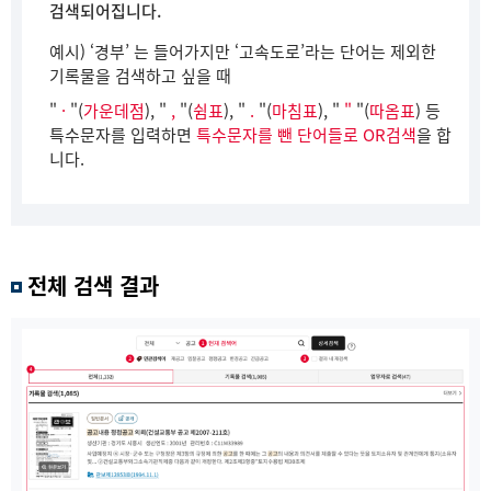
검색되어집니다.
예시) ‘경부’ 는 들어가지만 ‘고속도로’라는 단어는 제외한
기록물을 검색하고 싶을 때
"
·
"(
가운데점
), "
,
"(
쉼표
), "
.
"(
마침표
), "
"
"(
따옴표
) 등
특수문자를 입력하면
특수문자를 뺀 단어들로 OR검색
을 합
니다.
전체 검색 결과