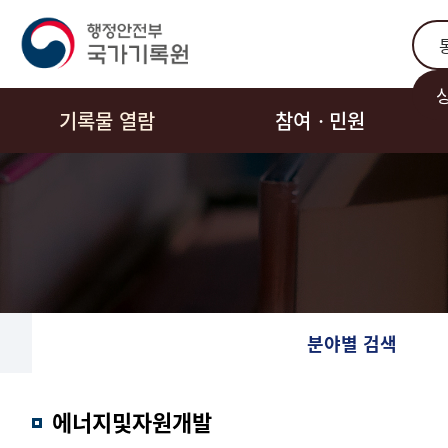
통합
기록물 열람
참여ㆍ민원
분야별 검색
에너지및자원개발