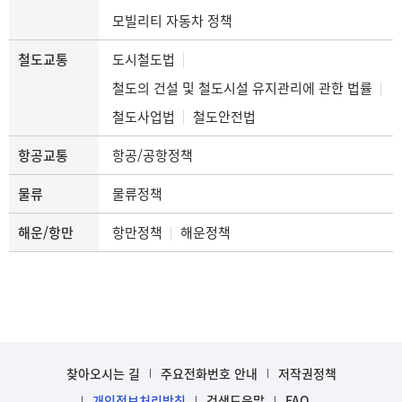
모빌리티 자동차 정책
철도교통
도시철도법
철도의 건설 및 철도시설 유지관리에 관한 법률
철도사업법
철도안전법
항공교통
항공/공항정책
물류
물류정책
해운/항만
항만정책
해운정책
찾아오시는 길
주요전화번호 안내
저작권정책
개인정보처리방침
검색도움말
FAQ