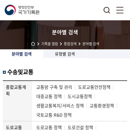
분야별 검색
기록물 열람
통합검색
분야별 검색
분야별 검색
유형별 검색
수송및교통
종합교통계
교통망 구축 및 관리
도로교통안전정책
획
대중교통 정책
도시교통정책
생활교통복지/서비스 정책
교통환경정책
국토교통 R&D 정책
도로교통
도로교통 정책
도로건설 정책