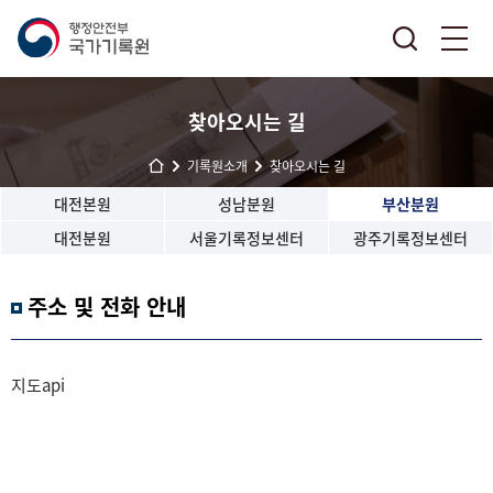
찾아오시는 길
기록원소개
찾아오시는 길
대전본원
성남분원
부산분원
대전분원
서울기록정보센터
광주기록정보센터
주소 및 전화 안내
지도api