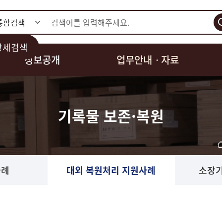
검색
상세검색
정보공개
업무안내ㆍ자료
기록물 보존·복원
사례
대외 복원처리 지원사례
소장