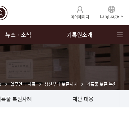
Language
마이페이지
뉴스ㆍ소식
기록원소개
업무안내·자료
생산부터 보존까지
기록물 보존·복원
기록물 복원사례
재난 대응