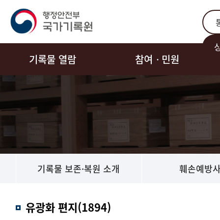
통합
기록물 열람
참여ㆍ민원
기록물 보존·복원 소개
훼손예방
유광화 편지(1894)