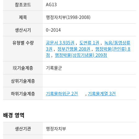
참조코드
AG13
제목
행정자치부(1998-2008)
생산시기
0~2014
유형별 수량
공문서 3,935권
,
도면류 1권
,
녹음/동영상류
3권
,
정부간행물 208권
,
행정박물(관인류) 8
점
,
행정박물(상징기념물) 209점
現기술계층
기록물군
상위기술계층
하위기술계층
기록물하위군 2건
,
기록물계열 3건
배경 영역
생산기관
행정자치부