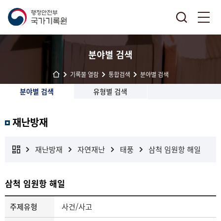
분야별 검색
기록물 열람
통합검색
분야별 검색
분야별 검색
유형별 검색
재난방재
재난방재
자연재난
태풍
삼척 임원항 해일
삼척 임원항 해일
주제유형
사건/사고