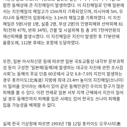
함한 동해상에 큰 지진해일이 발생하였다. 이 지진해일로 인해 일본에
서는 지진해일의 해일고가 15m까지 기록되었으며, 러시아에 5m, 우
리나라 동해안의 임원에서는 3.1m의 해일고를 기록하였다. 이 지진
해일은 5명(사망 1명, 실종 2명, 부상 2명)의 인명피해와 선박피해 81
척(전파 47척, 반파 34척), 건물 및 시설피해 등 총 3억 7천여만원의
재산피해를 발생시켰다. 이 지진해일은 지진이 발생한 후 77분만에
울릉도에, 112분 후에는 포항에 도달하였다.
또한, 일본 아사히신문 등에 따르면 일본 국토교통성 내각부 문부과학
성 등이 구성한 '일본해(동해)에 발생하는 대규모 지진에 관한 조사검
사회'는 동해의 주요 단층 60곳에서 규모 6.8~7.9의 지진이 발생하는
경우 홋카이도(北海道) 지방에 최대 23.4ｍ 높이의 지진해일(쓰나미)
이 밀려올 것이라는 예측이 있어 같은 동해안권인 우리의 항구가 많은
피해를 볼 수 있다. 이런 전례로 일본 서부 지역 근해에서 지진이 일어
날 경우 동해안까지 피해를 입은 사례도 있어 한국도 쓰나미 피해를
입을 가능성을 배제할 수 없다.
실제 한국 기상청에 따르면 1993년 7월 12일 홋카이도 오쿠시리(奧