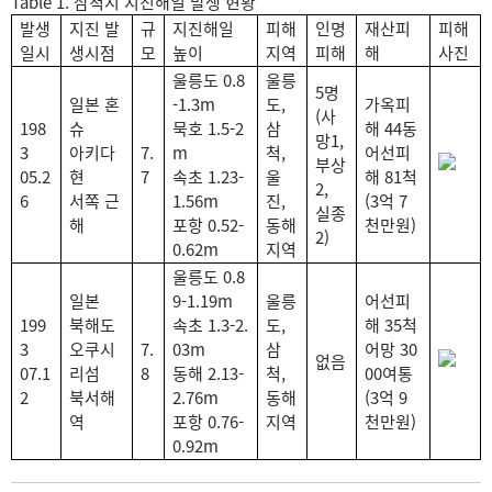
Table 1. 삼척시 지진해일 발생 현황
발생
지진 발
규
지진해일
피해
인명
재산피
피해
일시
생시점
모
높이
지역
피해
해
사진
울릉도 0.8
울릉
5명
일본 혼
-1.3m
도,
가옥피
(사
198
슈
묵호 1.5-2
삼
해 44동
망1,
3
아키다
7.
m
척,
어선피
부상
05.2
현
7
속초 1.23-
울
해 81척
2,
6
서쪽 근
1.56m
진,
(3억 7
실종
해
포항 0.52-
동해
천만원)
2)
0.62m
지역
울릉도 0.8
일본
9-1.19m
울릉
어선피
199
북해도
속초 1.3-2.
도,
해 35척
3
오쿠시
7.
03m
삼
어망 30
없음
07.1
리섬
8
동해 2.13-
척,
00여통
2
북서해
2.76m
동해
(3억 9
역
포항 0.76-
지역
천만원)
0.92m