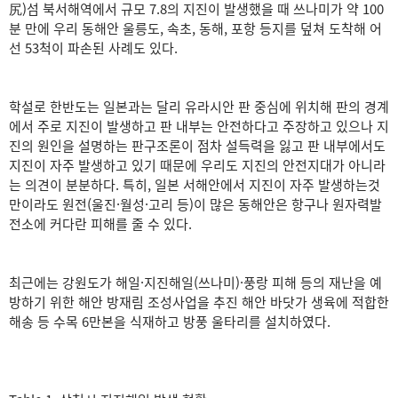
尻)섬 북서해역에서 규모 7.8의 지진이 발생했을 때 쓰나미가 약 100
분 만에 우리 동해안 울릉도, 속초, 동해, 포항 등지를 덮쳐 도착해 어
선 53척이 파손된 사례도 있다.
학설로 한반도는 일본과는 달리 유라시안 판 중심에 위치해 판의 경계
에서 주로 지진이 발생하고 판 내부는 안전하다고 주장하고 있으나 지
진의 원인을 설명하는 판구조론이 점차 설득력을 잃고 판 내부에서도
지진이 자주 발생하고 있기 때문에 우리도 지진의 안전지대가 아니라
는 의견이 분분하다. 특히, 일본 서해안에서 지진이 자주 발생하는것
만이라도 원전(울진·월성·고리 등)이 많은 동해안은 항구나 원자력발
전소에 커다란 피해를 줄 수 있다.
최근에는 강원도가 해일·지진해일(쓰나미)·풍랑 피해 등의 재난을 예
방하기 위한 해안 방재림 조성사업을 추진 해안 바닷가 생육에 적합한
해송 등 수목 6만본을 식재하고 방풍 울타리를 설치하였다.