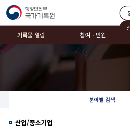
통합
기록물 열람
참여ㆍ민원
분야별 검색
산업/중소기업