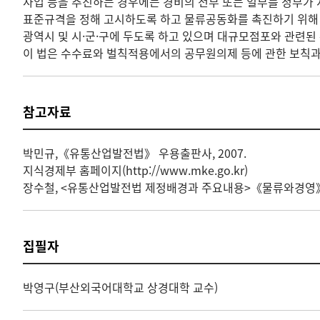
사업 등을 추진하는 경우에는 경비의 전부 또는 일부를 정부가
표준규격을 정해 고시하도록 하고 물류공동화를 촉진하기 위해 
광역시 및 시·군·구에 두도록 하고 있으며 대규모점포와 관련된
이 법은 수수료와 벌칙적용에서의 공무원의제 등에 관한 보칙과
참고자료
박민규,《유통산업발전법》 우용출판사, 2007.
지식경제부 홈페이지(http://www.mke.go.kr)
장수철, <유통산업발전법 제정배경과 주요내용>《물류와경영》, 1997
집필자
박영구(부산외국어대학교 상경대학 교수)