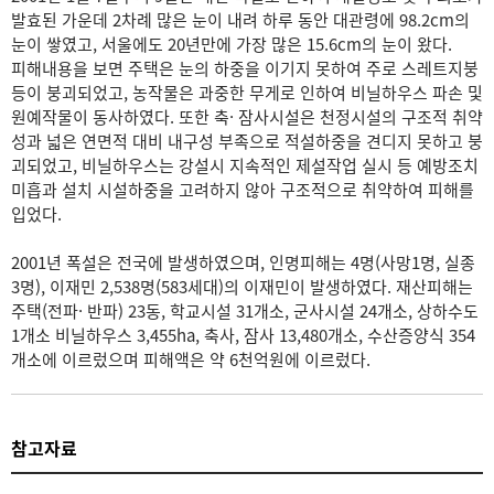
발효된 가운데 2차례 많은 눈이 내려 하루 동안 대관령에 98.2cm의
눈이 쌓였고, 서울에도 20년만에 가장 많은 15.6cm의 눈이 왔다.
피해내용을 보면 주택은 눈의 하중을 이기지 못하여 주로 스레트지붕
등이 붕괴되었고, 농작물은 과중한 무게로 인하여 비닐하우스 파손 및
원예작물이 동사하였다. 또한 축· 잠사시설은 천정시설의 구조적 취약
성과 넓은 연면적 대비 내구성 부족으로 적설하중을 견디지 못하고 붕
괴되었고, 비닐하우스는 강설시 지속적인 제설작업 실시 등 예방조치
미흡과 설치 시설하중을 고려하지 않아 구조적으로 취약하여 피해를
입었다.
2001년 폭설은 전국에 발생하였으며, 인명피해는 4명(사망1명, 실종
3명), 이재민 2,538명(583세대)의 이재민이 발생하였다. 재산피해는
주택(전파· 반파) 23동, 학교시설 31개소, 군사시설 24개소, 상하수도
1개소 비닐하우스 3,455ha, 축사, 잠사 13,480개소, 수산증양식 354
개소에 이르렀으며 피해액은 약 6천억원에 이르렀다.
참고자료