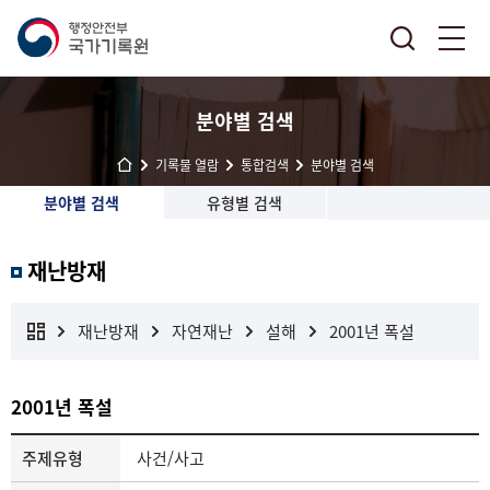
분야별 검색
기록물 열람
통합검색
분야별 검색
분야별 검색
유형별 검색
재난방재
재난방재
자연재난
설해
2001년 폭설
2001년 폭설
주제유형
사건/사고