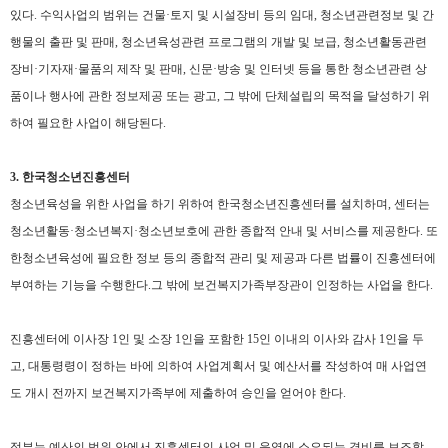
있다
.
수익사업의 범위는 건물·토지 및 시설장비 등의 임대
,
청소년관련정보 및 간
행물의 출판 및 판매
,
청소년육성관련 프로그램의 개발 및 보급
,
청소년활동관련
장비·기자재·물품의 제작 및 판매
,
신문·방송 및 인터넷 등을 통한 청소년관련 상
품이나 행사에 관한 정보제공 또는 광고
,
그 밖에 단체설립의 목적을 달성하기 위
하여 필요한 사업이 해당된다
.
3.
한국청소년진흥센터
청소년육성을 위한 사업을 하기 위하여 한국청소년진흥센터를 설치하며
,
센터는
청소년활동·청소년복지·청소년보호에 관한 종합적 안내 및 서비스를 제공한다. 또
한
청소년육성에 필요한 정보 등의 종합적 관리 및 제공과
다른 법률이 진흥센터에
부여하는 기능을 수행한다.
그 밖에 보건복지가족부장관이 인정하는 사업을 한다
.
진흥센터에 이사장
1
인 및 소장
1
인을 포함한
15
인 이내의 이사와 감사
1
인을 두
고
,
대통령령이 정하는 바에 의하여 사업계획서 및 예산서를 작성하여 매 사업연
도 개시 전까지 보건복지가족부에 제출하여 승인을 얻어야 한다
.
정부는 예산의 범위 안에서 진흥센터의 사업 및 운영에 소요되는 경비를 보조할