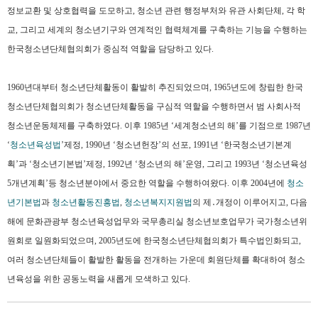
정보교환 및 상호협력을 도모하고
,
청소년 관련 행정부처와 유관 사회단체
,
각 학
교
,
그리고 세계의 청소년기구와 연계적인 협력체계를 구축하는 기능을 수행하는
한국청소년단체협의회가 중심적 역할을 담당하고 있다
.
1960
년대부터 청소년단체활동이 활발히 추진되었으며
, 1965
년도에 창립한 한국
청소년단체협의회가 청소년단체활동을 구심적 역할을 수행하면서 범 사회사적
청소년운동체제를 구축하였다
.
이후
1985
년 ‘세계청소년의 해’를 기점으로
1987
년
‘
청소년육성법
’제정
, 1990
년 ‘청소년헌장’의 선포
, 1991
년 ‘한국청소년기본계
획’과 ‘청소년기본법’제정
, 1992
년 ‘청소년의 해’운영
,
그리고
1993
년 ‘청소년육성
5
개년계획’등 청소년분야에서 중요한 역할을 수행하여왔다
.
이후
2004
년에
청소
년기본법
과
청소년활동진흥법
,
청소년복지지원법
의 제
․
개정이
이루어지고
,
다음
해에 문화관광부 청소년육성업무와 국무총리실 청소년보호업무가 국가청소년위
원회로 일원화되었으며
, 2005
년도에 한국청소년단체협의회가 특수법인화되고
,
여러 청소년단체들이 활발한 활동을 전개하는 가운데 회원단체를 확대하여 청소
년육성을 위한 공동노력을 새롭게 모색하고 있다
.