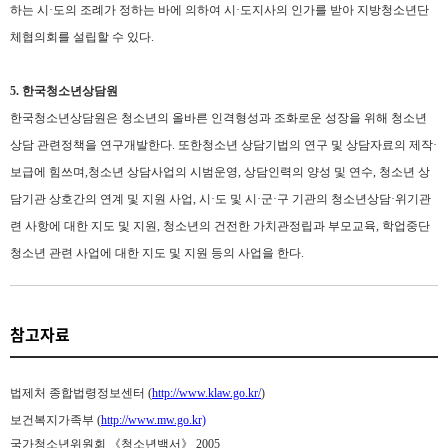
하는 시·도의 조례가 정하는 바에 의하여 시·도지사의 인가를 받아 지방청소년단
체협의회를 설립할 수 있다
.
5.
한국청소년상담원
한국청소년상담원은
청소년의 올바른 인격형성과 조화로운 성장을 위해 청소년
상담 관련정책을 연구개발한다. 또한
청소년 상담기법의 연구 및 상담자료의 제작·
보급에 힘쓰며,
청소년 상담사업의 시범운영
,
상담인력의 양성 및 연수
,
청소년 상
담기관 상호간의 연계 및 지원 사업
,
시·도 및 시·군·구 기관의 청소년상담·위기관
련 사항에 대한 지도 및 지원
,
청소년의 건전한 가치관정립과 부모교육
,
학업중단
청소년 관련 사업에 대한 지도 및 지원 등의 사업을 한다
.
참고자료
법제처 종합법령정보센터
(
http://www.klaw.go.kr/
)
보건복지가족부
(
http://www.mw.go.kr)
국가청소년위원회 《청소년백서》
2005