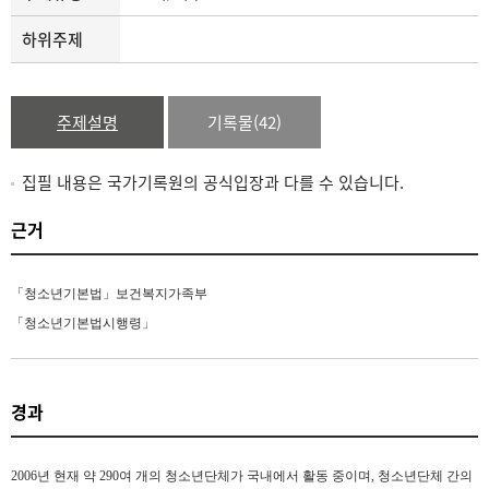
하위주제
주제설명
기록물(42)
집필 내용은 국가기록원의 공식입장과 다를 수 있습니다.
근거
「청소년기본법」보건복지가족부
「청소년기본법시행령」
경과
2006
년 현재 약
290
여 개의 청소년단체가 국내에서 활동 중이며
,
청소년단체 간의