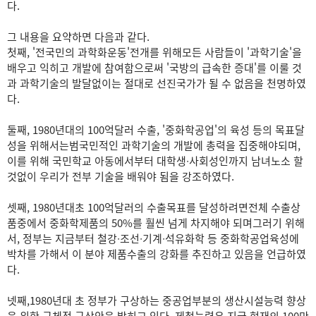
다.
그 내용을 요약하면 다음과 같다.
첫째, '전국민의 과학화운동'전개를 위해모든 사람들이 '과학기술'을
배우고 익히고 개발에 참여함으로써 '국방의 급속한 증대'를 이룰 것
과 과학기술의 발달없이는 절대로 선진국가가 될 수 없음을 천명하였
다.
둘째, 1980년대의 100억달러 수출, '중화학공업'의 육성 등의 목표달
성을 위해서는범국민적인 과학기술의 개발에 총력을 집중해야되며,
이를 위해 국민학교 아동에서부터 대학생∙사회성인까지 남녀노소 할
것없이 우리가 전부 기술을 배워야 됨을 강조하였다.
셋째, 1980년대초 100억달러의 수출목표를 달성하려면전체 수출상
품중에서 중화학제품의 50%를 훨씬 넘게 차지해야 되며그러기 위해
서, 정부는 지금부터 철강∙조선∙기계∙석유화학 등 중화학공업육성에
박차를 가해서 이 분야 제품수출의 강화를 추진하고 있음을 언급하였
다.
넷째,1980년대 초 정부가 구상하는 중공업부분의 생산시설능력 향상