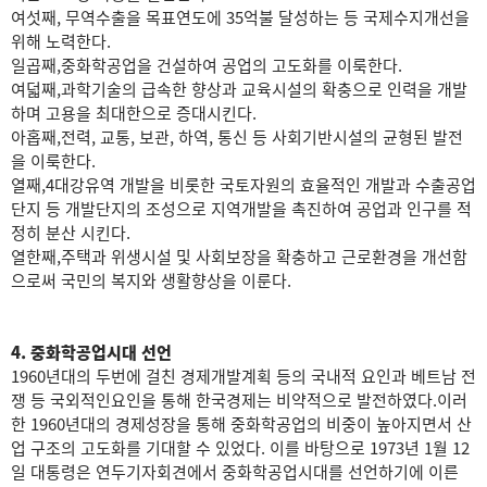
여섯째, 무역수출을 목표연도에 35억불 달성하는 등 국제수지개선을
위해 노력한다.
일곱째,중화학공업을 건설하여 공업의 고도화를 이룩한다.
여덟째,과학기술의 급속한 향상과 교육시설의 확충으로 인력을 개발
하며 고용을 최대한으로 증대시킨다.
아홉째,전력, 교통, 보관, 하역, 통신 등 사회기반시설의 균형된 발전
을 이룩한다.
열째,4대강유역 개발을 비롯한 국토자원의 효율적인 개발과 수출공업
단지 등 개발단지의 조성으로 지역개발을 촉진하여 공업과 인구를 적
정히 분산 시킨다.
열한째,주택과 위생시설 및 사회보장을 확충하고 근로환경을 개선함
으로써 국민의 복지와 생활향상을 이룬다.
4. 중화학공업시대 선언
1960년대의 두번에 걸친 경제개발계획 등의 국내적 요인과 베트남 전
쟁 등 국외적인요인을 통해 한국경제는 비약적으로 발전하였다.이러
한 1960년대의 경제성장을 통해 중화학공업의 비중이 높아지면서 산
업 구조의 고도화를 기대할 수 있었다. 이를 바탕으로 1973년 1월 12
일 대통령은 연두기자회견에서 중화학공업시대를 선언하기에 이른