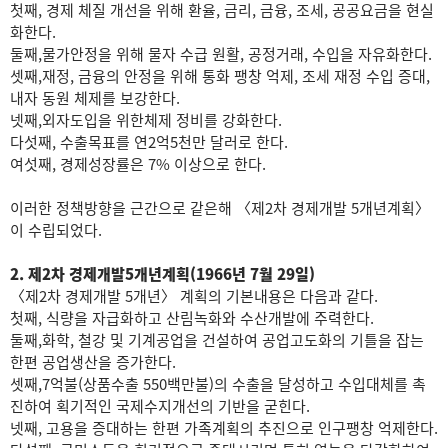
첫째, 경제 체질 개선을 위해 환율, 금리, 금융, 조세, 공공요금을 현실
화한다.
둘째,물가안정을 위해 물자 수급 원활, 공정거래, 수입을 자유화한다.
셋째,재정, 금융의 안정을 위해 통화 팽창 억제, 조세 재정 수입 증대,
내자 동원 체제를 보강한다.
넷째,외자도입을 위한체제 정비를 강화한다.
다섯째, 수출목표를 연2억5천만 달러로 한다.
여섯째, 경제성장률은 7% 이상으로 한다.
이러한 정책방향을 근간으로 같은해 〈제2차 경제개발 5개년계획〉
이 수립되었다.
2. 제2차 경제개발5개년계획(1966년 7월 29일)
〈제2차 경제개발 5개년〉 계획의 기본내용은 다음과 같다.
첫째, 식량을 자급화하고 산림녹화와 수산개발에 주력한다.
둘째,화학, 철강 및 기계공업을 건설하여 공업고도화의 기틀을 잡는
한편 공업생산을 증가한다.
셋째,7억불(상품수출 550백만불)의 수출을 달성하고 수입대체를 촉
진하여 획기적인 국제수지개선의 기반을 굳힌다.
넷째, 고용을 증대하는 한편 가족계획의 추진으로 인구팽창 억제한다.