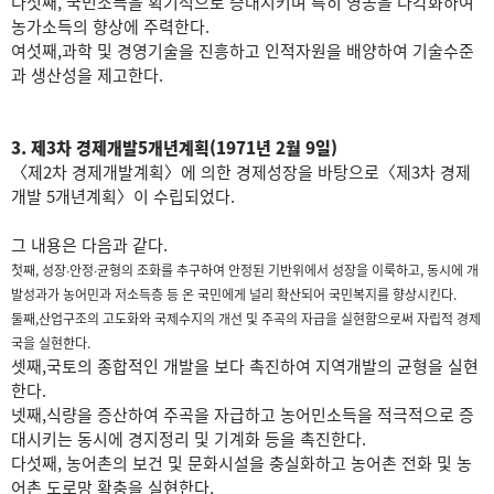
다섯째, 국민소득을 획기적으로 증대시키며 특히 영농을 다각화하여
농가소득의 향상에 주력한다.
여섯째,과학 및 경영기술을 진흥하고 인적자원을 배양하여 기술수준
과 생산성을 제고한다.
3. 제3차 경제개발5개년계획(1971년 2월 9일)
〈제2차 경제개발계획〉에 의한 경제성장을 바탕으로〈제3차 경제
개발 5개년계획〉이 수립되었다.
그 내용은 다음과 같다.
첫째, 성장∙안정∙균형의 조화를 추구하여 안정된 기반위에서 성장을 이룩하고, 동시에 개
발성과가 농어민과 저소득층 등 온 국민에게 널리 확산되어 국민복지를 향상시킨다.
둘째,산업구조의 고도화와 국제수지의 개선 및 주곡의 자급을 실현함으로써 자립적 경제
국을 실현한다.
셋째,국토의 종합적인 개발을 보다 촉진하여 지역개발의 균형을 실현
한다.
넷째,식량을 증산하여 주곡을 자급하고 농어민소득을 적극적으로 증
대시키는 동시에 경지정리 및 기계화 등을 촉진한다.
다섯째, 농어촌의 보건 및 문화시설을 충실화하고 농어촌 전화 및 농
어촌 도로망 확충을 실현한다.