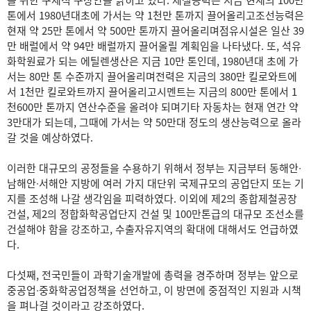
을 위한 구체적 구상안을 밝히고 있다. 제철능력은 지금 현재의 100만
톤에서 1980년대초에 가서는 약 1천만 톤까지 끌어올리고조선능력은
현재 약 25만 톤에서 약 500만 톤까지 끌어올리며점유시설은 일산 39
만 배럴에서 약 94만 배럴까지 끌어올릴 계획임을 나타냈다. 또, 석유
화학원료가 되는 에틸렌생산은 지금 10만 톤인데, 1980년대 초에 가
서는 80만 톤 수준까지 끌어올리며전력은 지금의 380만 킬로와트에
서 1천만 킬로와트까지 끌어올리고시멘트는 지금의 800만 톤에서 1
천600만 톤까지 연산수준을 올려야 되며기타 자동차는 현재 연간 약
3만대가 되는데, 그때에 가서는 약 50만대 정도의 생산능력으로 올라
갈 것을 예상하였다.
이러한 대규모의 공정들을 수용하기 위해서 정부는 지금부터 동해안∙
남해안∙서해안 지방에 여러 가지 대단위 국제규모의 공업단지 또는 기
지를 조성해 나갈 생각임을 피력하였다. 이외에 제2의 종합제철공장
건설, 제2의 정합화학공업단지 건설 및 100만톤급의 대규모 조선소를
건설해야 함을 강조하고, 수출자유지역의 확대에 대해서도 언급하였
다.
다섯째, 전국민들이 과학기술개발에 총력을 경주하며 정부는 앞으로
중공업∙중화학공업정책을 선언하고, 이 방면에 중점적인 지원과 시책
을 펴나걸 것이라고 강조하였다.