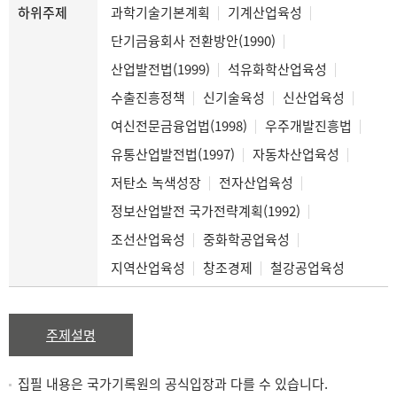
하위주제
과학기술기본계획
기계산업육성
단기금융회사 전환방안(1990)
산업발전법(1999)
석유화학산업육성
수출진흥정책
신기술육성
신산업육성
여신전문금융업법(1998)
우주개발진흥법
유통산업발전법(1997)
자동차산업육성
저탄소 녹색성장
전자산업육성
정보산업발전 국가전략계획(1992)
조선산업육성
중화학공업육성
지역산업육성
창조경제
철강공업육성
주제설명
집필 내용은 국가기록원의 공식입장과 다를 수 있습니다.