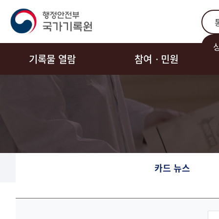
통합
기록물 열람
참여ㆍ민원
카드 뉴스
동영상뉴스
게시물