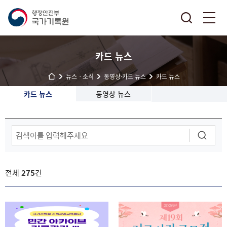
카드 뉴스
뉴스ㆍ소식
동영상·카드 뉴스
카드 뉴스
카드 뉴스
동영상 뉴스
동
영
상
뉴
스
전체
275
건
게
시
물
검
색