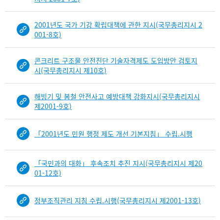
b
i
2001년도 국가 기강 확립대책에 관한 지시(국무총리지시 2
n
001-8호)
d
D
e
콘크리트 구조물 안전진단 기술자격제도 도입방안 검토지
t
시(국무총리지시 제10호)
a
i
해빙기 및 봄철 안전사고 예방대책 강화지시(국무총리지시
l
제2001-9호)
부
분
공
「2001년도 민원 행정 제도 개선 기본지침」 수립.시행
개
도
「국민과의 대화」 후속조치 추진 지시(국무총리지시 제20
이
01-12호)
제
보
임
정부조직관리 지침 수립.시행(국무총리지시 제2001-13호)