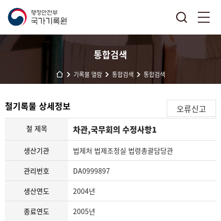
통합검색
기록물 열람
통합검색
통합검색
철기록물 상세정보
오류신고
철 제목
차관,국무회의 수정사항1
생산기관
법제처 법제조정실 법령총괄담당관
관리번호
DA0999897
생산연도
2004년
종료연도
2005년