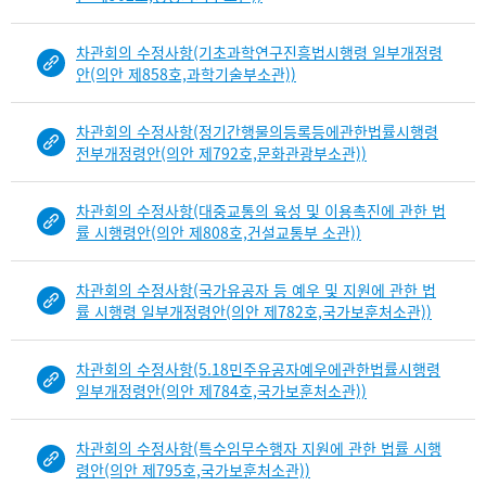
i
n
차관회의 수정사항(기초과학연구진흥법시행령 일부개정령
d
안(의안 제858호,과학기술부소관))
D
e
t
차관회의 수정사항(정기간행물의등록등에관한법률시행령
a
전부개정령안(의안 제792호,문화관광부소관))
i
l
차관회의 수정사항(대중교통의 육성 및 이용촉진에 관한 법
부
률 시행령안(의안 제808호,건설교통부 소관))
분
공
차관회의 수정사항(국가유공자 등 예우 및 지원에 관한 법
개
률 시행령 일부개정령안(의안 제782호,국가보훈처소관))
도
이
제
차관회의 수정사항(5.18민주유공자예우에관한법률시행령
보
일부개정령안(의안 제784호,국가보훈처소관))
임
차관회의 수정사항(특수임무수행자 지원에 관한 법률 시행
령안(의안 제795호,국가보훈처소관))