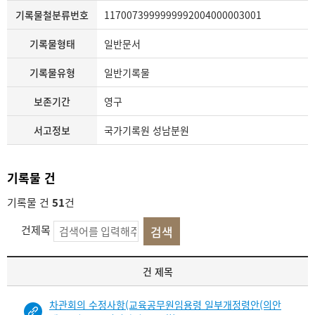
기록물철분류번호
1170073999999992004000003001
기록물형태
일반문서
기록물유형
일반기록물
보존기간
영구
서고정보
국가기록원 성남분원
기록물 건
기록물 건
51
건
건제목
기
건 제목
록
물
차관회의 수정사항(교육공무원임용령 일부개정령안(의안
건