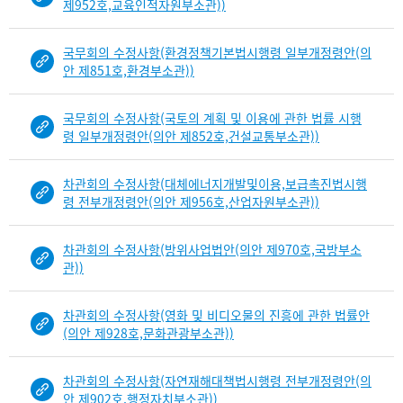
제952호,교육인적자원부소관))
목
록
국무회의 수정사항(환경정책기본법시행령 일부개정령안(의
-
안 제851호,환경부소관))
건-
열
번
국무회의 수정사항(국토의 계획 및 이용에 관한 법률 시행
호,
령 일부개정령안(의안 제852호,건설교통부소관))
건
제
차관회의 수정사항(대체에너지개발및이용,보급촉진법시행
목
령 전부개정령안(의안 제956호,산업자원부소관))
을
보
차관회의 수정사항(방위사업법안(의안 제970호,국방부소
여
관))
주
는
표
차관회의 수정사항(영화 및 비디오물의 진흥에 관한 법률안
입
(의안 제928호,문화관광부소관))
니
다.
차관회의 수정사항(자연재해대책법시행령 전부개정령안(의
b
안 제902호,행정자치부소관))