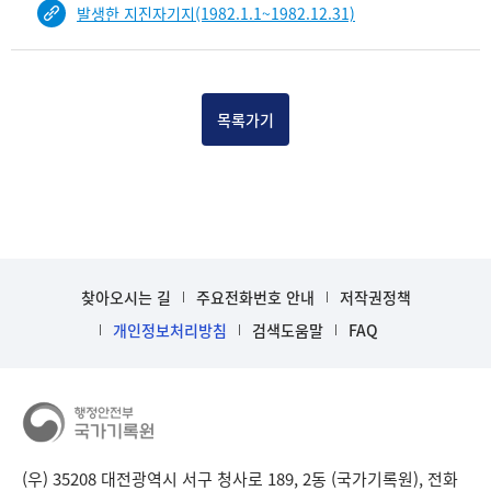
발생한 지진자기지(1982.1.1~1982.12.31)
건
목
록
-
건-
목록가기
열
번
호,
건
제
목
을
찾아오시는 길
주요전화번호 안내
저작권정책
보
개인정보처리방침
검색도움말
FAQ
여
주
는
표
입
니
다.
(우) 35208 대전광역시 서구 청사로 189, 2동 (국가기록원), 전화