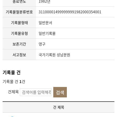
종료연도
1982년
기록물철분류번호
311000014999999991982000354001
기록물형태
일반문서
기록물유형
일반기록물
보존기간
영구
서고정보
국가기록원 성남분원
기록물 건
기록물 건
1
건
건제목
기
건 제목
록
물