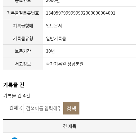
종료연도
2000년
기록물철분류번호
1340597999999992000000004001
기록물형태
일반문서
기록물유형
일반기록물
보존기간
30년
서고정보
국가기록원 성남분원
기록물 건
기록물 건
4
건
건제목
기
건 제목
록
물