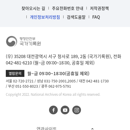
b
i
찾아오시는 길
주요전화번호 안내
저작권정책
n
개인정보처리방침
검색도움말
FAQ
d
D
e
t
a
i
(우) 35208 대전광역시 서구 청사로 189, 2동 (국가기록원), 전화
l
042-481-6210 (월~금 09:00~18:00, 공휴일 제외)
부
분
월~금 09:00~18:00(공휴일 제외)
열람문의
공
서울 02-720-2721
성남 031-750-2001,2005
대전 042-481-1730
개
부산 051-550-8023
광주 062-975-5791
도
Copyright 2022. National Archives of Korea all rights reserved.
이
제
보
임
연관사이트