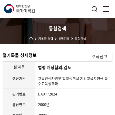
통합검색
기록물 열람
통합검색
통합검색
철기록물 상세정보
오류신고
철 제목
법령 개정협의.검토
생산기관
교육인적자원부 학교정책실 지방교육지원국 특
수교육정책과
관리번호
DA0772824
생산연도
2000년