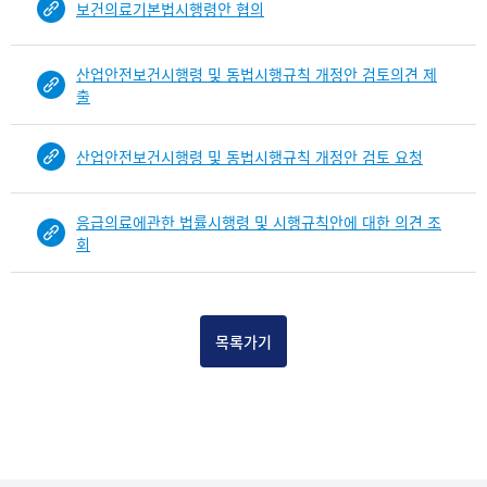
보건의료기본법시행령안 협의
건
목
록
산업안전보건시행령 및 동법시행규칙 개정안 검토의견 제
-
출
건-
열
산업안전보건시행령 및 동법시행규칙 개정안 검토 요청
번
호,
건
응급의료에관한 법률시행령 및 시행규칙안에 대한 의견 조
제
회
목
을
보
여
목록가기
주
는
표
입
니
다.