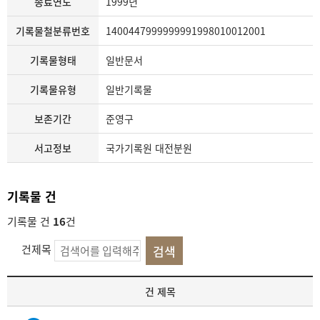
종료연도
1999년
기록물철분류번호
1400447999999991998010012001
기록물형태
일반문서
기록물유형
일반기록물
보존기간
준영구
서고정보
국가기록원 대전분원
기록물 건
기록물 건
16
건
건제목
기
건 제목
록
물