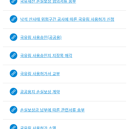
국유재산 손실보상 협의서류 송부
b
i
n
낙석 산사태 위험구간 공사에 따른 국유림 사용허가 신청
d
D
e
국유림 사용승인(공공용)
t
a
i
국유림 사용승인지 지장목 매각
l
부
분
국유림 사용허가서 교부
공
개
도
공공용지 손실보상 계약
이
제
손실보상금 납부에 따른 관련서류 송부
보
임
국유림 사용허가 소멸