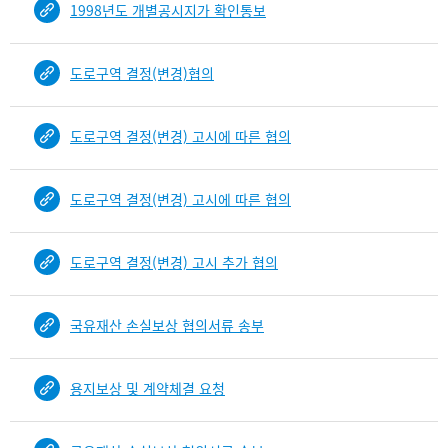
1998년도 개별공시지가 확인통보
건
목
록
도로구역 결정(변경)협의
-
건-
열
도로구역 결정(변경) 고시에 따른 협의
번
호,
건
도로구역 결정(변경) 고시에 따른 협의
제
목
을
도로구역 결정(변경) 고시 추가 협의
보
여
주
국유재산 손실보상 협의서류 송부
는
표
용지보상 및 계약체결 요청
입
니
다.