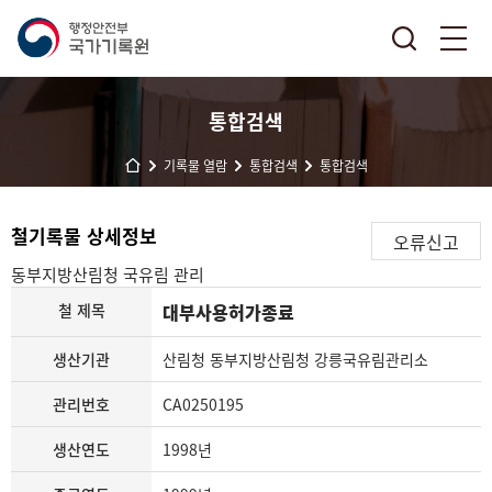
통합검색
기록물 열람
통합검색
통합검색
철기록물 상세정보
오류신고
동부지방산림청
국유림 관리
철 제목
대부사용허가종료
생산기관
산림청 동부지방산림청 강릉국유림관리소
관리번호
CA0250195
생산연도
1998년