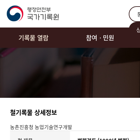
통합
기록물 열람
참여ㆍ민원
철기록물 상세정보
농촌진흥청
농업기술연구개발
기록물