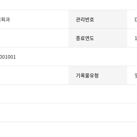
기획과
관리번호
종료연도
001001
기록물유형