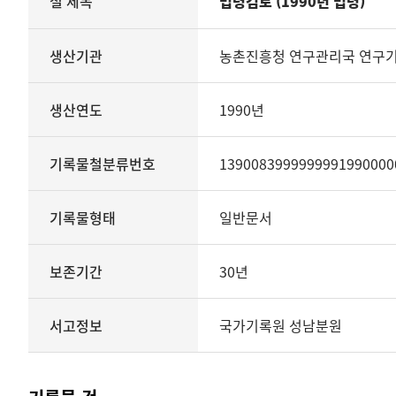
철 제목
법령검토 (1990년 법령)
철의
생산기관
관리번호
생산기관
농촌진흥청 연구관리국 연구
생산년도
종료년도
생산연도
1990년
기록물철분류번호
기록물형태
기록물유형
기록물철분류번호
1390083999999991990000
보존기간
서고정보를
기록물형태
일반문서
보여
주는
표
보존기간
30년
기록물
철
-
서고정보
국가기록원 성남분원
법령검토
(1990년
법령)