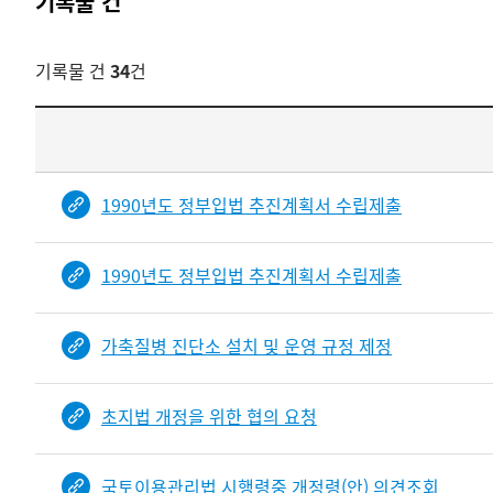
기록물 건
기록물 건
34
건
기록물
건
목록
-
1990년도 정부입법 추진계획서 수립제출
건-
열번호,
1990년도 정부입법 추진계획서 수립제출
건
제목을
보여주는
가축질병 진단소 설치 및 운영 규정 제정
표입니다.
bindDetail
부분공개도이제보임
초지법 개정을 위한 협의 요청
국토이용관리법 시행령중 개정령(안) 의견조회