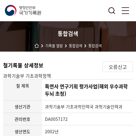
통합검색
기록물 열람
통합검색
통합검색
철기록물 상세정보
오류신고
과학기술부
기초과학정책
철 제목
특연사 연구기획 평가사업(해외 우수과학
두뇌 초청)
생산기관
과학기술부 기초과학인력국 과학기술인력과
관리번호
DA0057172
생산연도
2002년