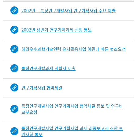
물
2002년도 특정연구개발사업 연구기획사업 수요 제출
건
목
록
2002년 상반기 연구기획과제 선정 통보
-
건-
열
해외우수과학기술인력 유치활용사업 이관에 따른 협조요청
번
호,
건
특정연구개발과제 계획서 제출
제
목
을
연구기획사업 협약체결
보
여
특정연구개발사업 연구기획사업 협약체결 통보 및 연구비
주
교부요청
는
표
입
특정연구개발사업 연구기획사업 과제 최종보고서 초안 보
니
완사항 통보