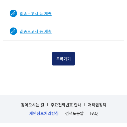
다.
b
최종보고서 등 제출
i
n
d
최종보고서 등 제출
D
e
t
a
목록가기
i
l
부
분
공
개
도
이
찾아오시는 길
주요전화번호 안내
저작권정책
제
개인정보처리방침
검색도움말
FAQ
보
임