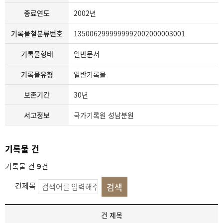
종료연도
2002년
기록물철분류번호
1350062999999992002000003001
기록물형태
일반문서
기록물유형
일반기록물
보존기간
30년
서고정보
국가기록원 성남분원
기록물 건
기록물 건
9
건
건제목
기
건 제목
록