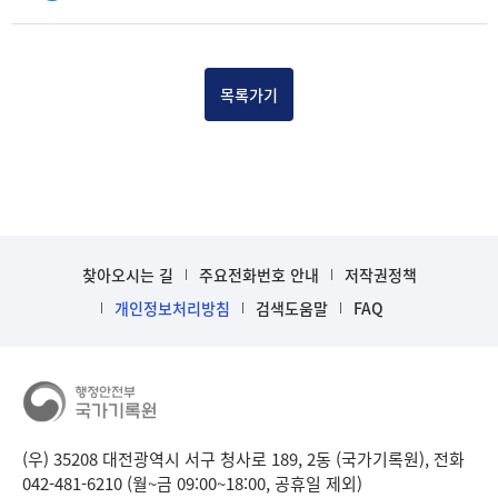
목
록
-
건-
목록가기
열
번
호,
건
제
목
을
찾아오시는 길
주요전화번호 안내
저작권정책
보
개인정보처리방침
검색도움말
FAQ
여
주
는
표
입
니
다.
(우) 35208 대전광역시 서구 청사로 189, 2동 (국가기록원), 전화
b
042-481-6210 (월~금 09:00~18:00, 공휴일 제외)