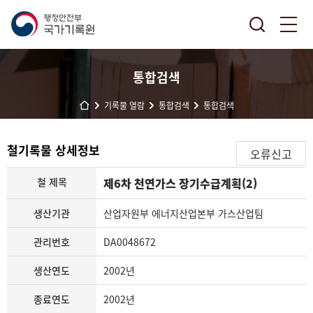
통합검색
기록물 열람
통합검색
통합검색
철기록물 상세정보
오류신고
철 제목
제6차 천연가스 장기수급계획(2)
생산기관
산업자원부 에너지산업본부 가스산업팀
관리번호
DA0048672
생산연도
2002년
종료연도
2002년