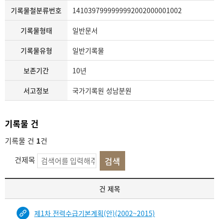
기록물철분류번호
1410397999999992002000001002
기록물형태
일반문서
기록물유형
일반기록물
보존기간
10년
서고정보
국가기록원 성남분원
기록물 건
기록물 건
1
건
건제목
기
건 제목
록
물
제1차 전력수급기본계획(안)(2002~2015)
건