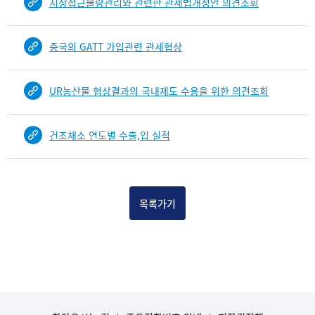
시장접근물량관리와 관련한 관세법개정안 의견조회
b
i
n
중국의 GATT 가입관련 관세협상
d
D
e
UR농산물 협상결과의 국내제도 수용을 위한 의견조회
t
a
i
건조채소 연도별 수출,입 실적
l
부
분
공
목록가기
개
도
이
제
보
임