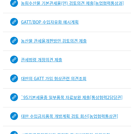
농림수산물 기본관세율(안) 검토의견 제출[농업협력통상과]
건
목
록
GATT/BOP 수입자유화 예시계획
-
건-
열
농산물 관세율개편방안 검토의견 제출
번
호,
건
관세법령 개정의견 제출
제
목
을
대만의 GATT 가입 협상관련 의견조회
보
여
주
`95기본세율중 일부품목 자료보완 제출[통상협력2담당관]
는
표
대만 수입금지품목 개방계획 검토 회신[농업협력통상관]
입
니
다.