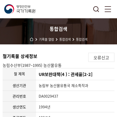
통합검색
기록물 열람
통합검색
통합검색
철기록물 상세정보
오류신고
농림수산부(1987~1995)
농산물유통
철 제목
UR보완대책(4 ) : 관세율[2-2]
생산기관
농림부 농산물유통국 채소특작과
관리번호
DA0029437
생산연도
1994년