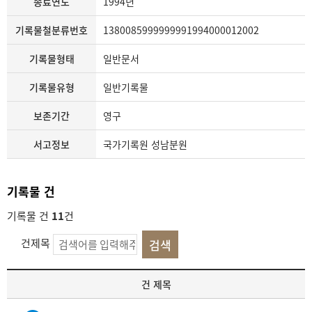
종료연도
1994년
기록물철분류번호
1380085999999991994000012002
기록물형태
일반문서
기록물유형
일반기록물
보존기간
영구
서고정보
국가기록원 성남분원
기록물 건
기록물 건
11
건
건제목
기
건 제목
록
물