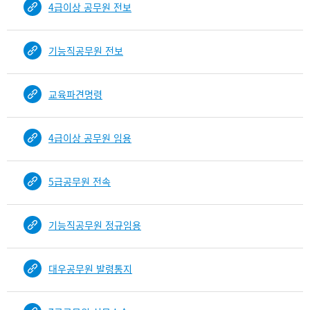
4급이상 공무원 전보
건
목
록
기능직공무원 전보
-
건-
열
교육파견명령
번
호,
건
4급이상 공무원 임용
제
목
을
5급공무원 전속
보
여
주
기능직공무원 정규임용
는
표
대우공무원 발령통지
입
니
다.