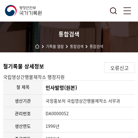
통합검색
기록물 열람
통합검색
통합검색
철기록물 상세정보
오류신고
국립영상간행물제작소
행정지원
철 제목
인사발령(원본)
생산기관
국정홍보처 국립영상간행물제작소 서무과
관리번호
DA0000052
생산연도
1996년