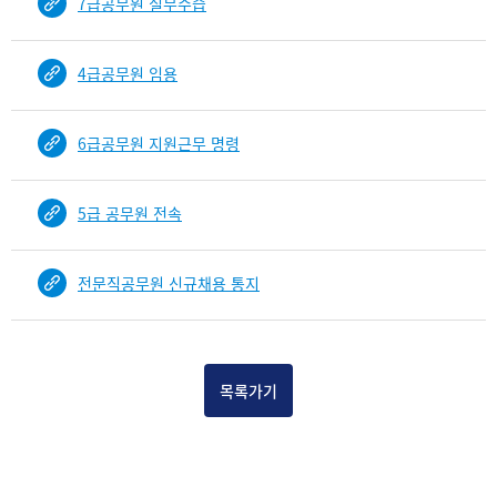
7급공무원 실무수습
b
i
n
4급공무원 임용
d
D
e
6급공무원 지원근무 명령
t
a
i
5급 공무원 전속
l
부
분
전문직공무원 신규채용 통지
공
개
도
이
목록가기
제
보
임