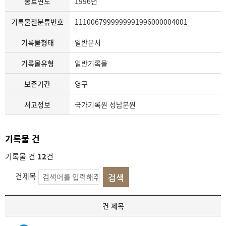
종료연도
1996년
기록물철분류번호
1110067999999991996000004001
기록물형태
일반문서
기록물유형
일반기록물
보존기간
영구
서고정보
국가기록원 성남분원
기록물 건
기록물 건
12
건
건제목
기
건 제목
록
물