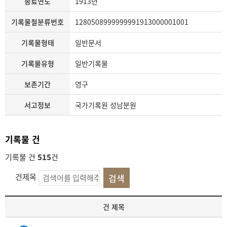
종료연도
1913년
기록물철분류번호
1280508999999991913000001001
기록물형태
일반문서
기록물유형
일반기록물
보존기간
영구
서고정보
국가기록원 성남분원
기록물 건
기록물 건
515
건
건제목
기
건 제목
록
물