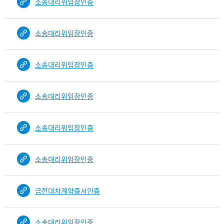
소송대리위임장인증
b
i
n
소송대리위임장인증
d
D
e
소송대리위임장인증
t
a
i
소송대리위임장인증
l
부
분
소송대리위임장인증
공
개
도
소송대리위임장인증
이
제
금전대차계약증서인증
보
임
소송대리위임장인증