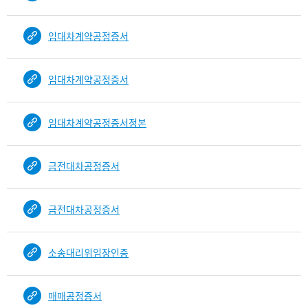
임대차계약공정증서
임대차계약공정증서
임대차계약공정증서정본
금전대차공정증서
금전대차공정증서
소송대리위임장인증
매매공정증서