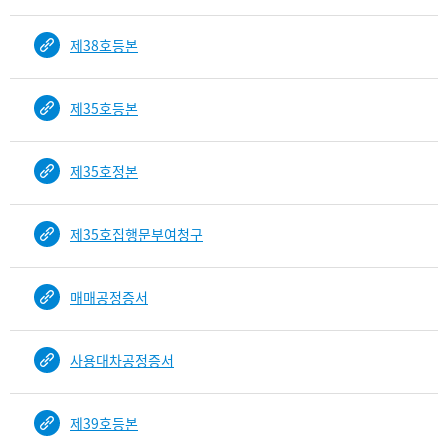
제38호등본
제35호등본
제35호정본
제35호집행문부여청구
매매공정증서
사용대차공정증서
제39호등본