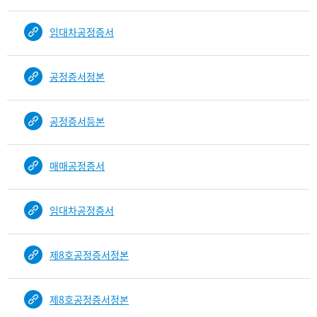
임대차공정증서
공정증서정본
공정증서등본
매매공정증서
임대차공정증서
제8호공정증서정본
제8호공정증서정본