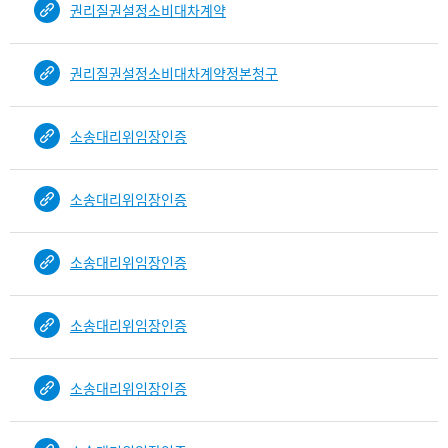
권리질권설정소비대차계약
건
목
록
권리질권설정소비대차계약정본청구
-
건-
열
소송대리위임장인증
번
호,
건
소송대리위임장인증
제
목
을
소송대리위임장인증
보
여
주
소송대리위임장인증
는
표
소송대리위임장인증
입
니
다.