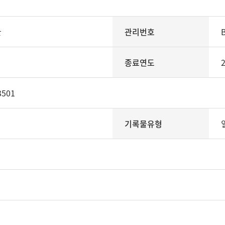
관
관리번호
종료연도
3501
기록물유형