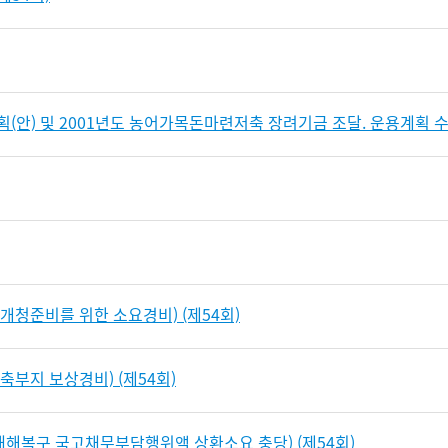
안) 및 2001년도 농어가목돈마련저축 장려기금 조달. 운용계획 수정(
개청준비를 위한 소요경비) (제54회)
축부지 보상경비) (제54회)
 재해복구 국고채무부담행위액 상환소요 충당) (제54회)