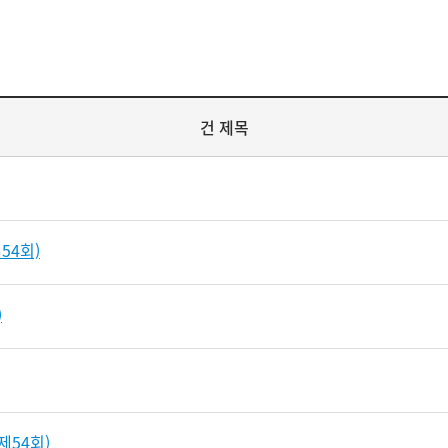
건 제목
54회)
)
제54회)