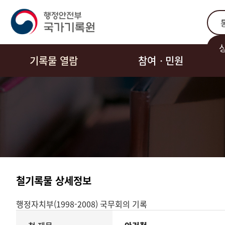
통합
기록물 열람
참여ㆍ민원
철기록물 상세정보
행정자치부(1998-2008)
국무회의 기록
기록물