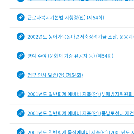
근로자복지기본법 시행령(안) (제54회)
2002년도 농어가목돈마련저축장려기금 조달. 운용계획(
영예 수여 (문화재 기증 유공자 등) (제54회)
정부 인사 발령(안) (제54회)
2001년도 일반회계 예비비 지출(안) (부패방지위원회 
2001년도 일반회계 예비비 지출(안) (풍납토성내 재건
2001년도 일반회계 목적예비비 지출(안) (2001년도