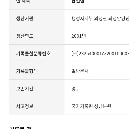
철 제목
안건철
철의
생산기관
관리번호
생산기관
행정자치부 의정관 의정담당
생산년도
종료년도
생산연도
2001년
기록물철분류번호
기록물형태
기록물유형
기록물철분류번호
(구)232540001A-20010000
보존기간
서고정보를
기록물형태
일반문서
보여
주는
표
보존기간
영구
기록물
철
-
서고정보
국가기록원 성남분원
안건철