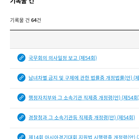
기록물 건
기록물 건
64
건
기록물
건
목록
-
국무회의 의사일정 보고 (제54회)
건-
열번호,
남녀차별 금지 및 구제에 관한 법률중 개정법률(안) (제
건
제목을
보여주는
행정자치부와 그 소속기관 직제중 개정령(안) (제54회
표입니다.
bindDetail
부분공개도이제보임
경찰청과 그 소속기관등 직제중 개정령(안) (제54회)
제14회 아시아경기대회 지원법 시행령중 개정령(안) (