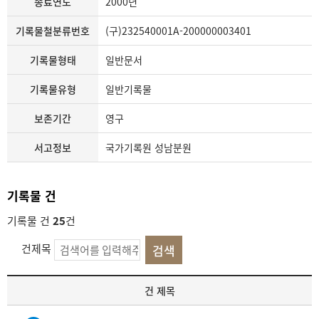
종료연도
2000년
기록물철분류번호
(구)232540001A-200000003401
기록물형태
일반문서
기록물유형
일반기록물
보존기간
영구
서고정보
국가기록원 성남분원
기록물 건
기록물 건
25
건
건제목
기
건 제목
록
물