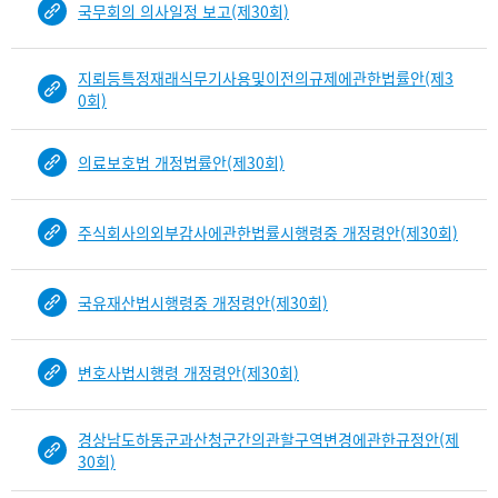
국무회의 의사일정 보고(제30회)
건
목
록
지뢰등특정재래식무기사용및이전의규제에관한법률안(제3
-
0회)
건-
열
의료보호법 개정법률안(제30회)
번
호,
건
주식회사의외부감사에관한법률시행령중 개정령안(제30회)
제
목
을
국유재산법시행령중 개정령안(제30회)
보
여
주
변호사법시행령 개정령안(제30회)
는
표
입
경상남도하동군과산청군간의관할구역변경에관한규정안(제
니
30회)
다.