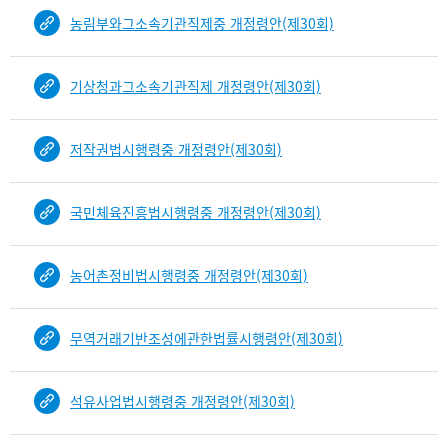
b
농림부와그소속기관직제중 개정령안(제30회)
i
n
d
기상청과그소속기관직제 개정령안(제30회)
D
e
t
저작권법시행령중 개정령안(제30회)
a
i
l
국민체육진흥법시행령중 개정령안(제30회)
부
분
공
농어촌정비법시행령중 개정령안(제30회)
개
도
이
무역거래기반조성에관한법률시행령안(제30회)
제
보
석유사업법시행령중 개정령안(제30회)
임