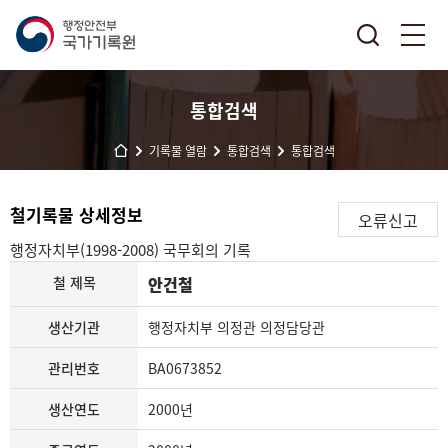
통합검색
기록물 열람
통합검색
통합검색
철기록물 상세정보
오류신고
행정자치부(1998-2008)
국무회의 기록
철 제목
안건철
생산기관
행정자치부 의정관 의정담당관
관리번호
BA0673852
생산연도
2000년