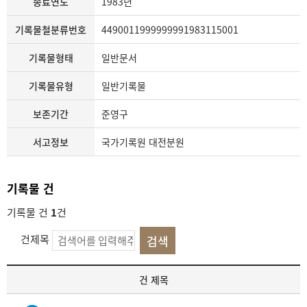
종료연도
1983년
기록물철분류번호
4490011999999991983115001
기록물형태
일반문서
기록물유형
일반기록물
보존기간
준영구
서고정보
국가기록원 대전분원
기록물 건
기록물 건
1
건
건제목
기
건 제목
록
물