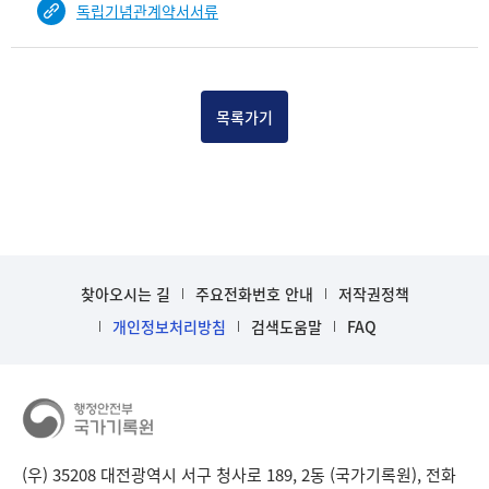
독립기념관계약서서류
건
목
록
-
건-
목록가기
열
번
호,
건
제
목
을
찾아오시는 길
주요전화번호 안내
저작권정책
보
개인정보처리방침
검색도움말
FAQ
여
주
는
표
입
니
다.
(우) 35208 대전광역시 서구 청사로 189, 2동 (국가기록원), 전화