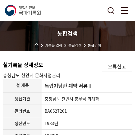
통합검색
기록물 열람
통합검색
통합검색
철기록물 상세정보
오류신고
충청남도 천안시
문화사업관리
철 제목
독립기념관 계약 서류Ⅰ
생산기관
충청남도 천안시 총무국 회계과
관리번호
BA0627201
생산연도
1983년