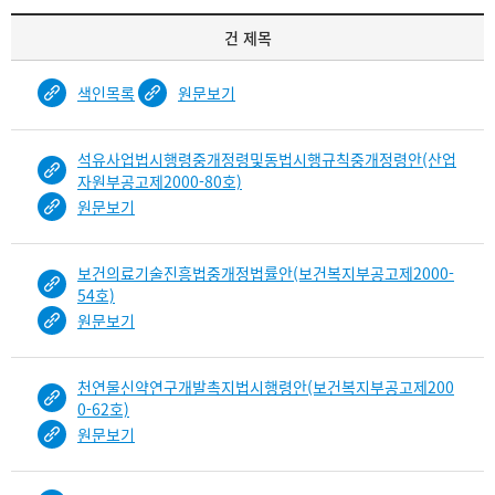
기
건 제목
록
물
색인목록
원문보기
건
목
록
석유사업법시행령중개정령및동법시행규칙중개정령안(산업
-
자원부공고제2000-80호)
건-
원문보기
열
번
호,
보건의료기술진흥법중개정법률안(보건복지부공고제2000-
건
54호)
제
원문보기
목
을
천연물신약연구개발촉지법시행령안(보건복지부공고제200
보
0-62호)
여
원문보기
주
는
표