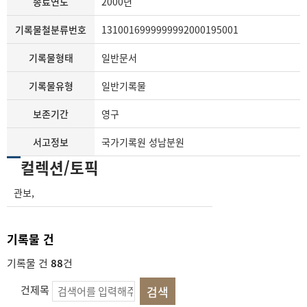
종료연도
2000년
기록물철분류번호
1310016999999992000195001
기록물형태
일반문서
기록물유형
일반기록물
보존기간
영구
서고정보
국가기록원 성남분원
컬렉션/토픽
관보
,
기록물 건
기록물 건
88
건
건제목