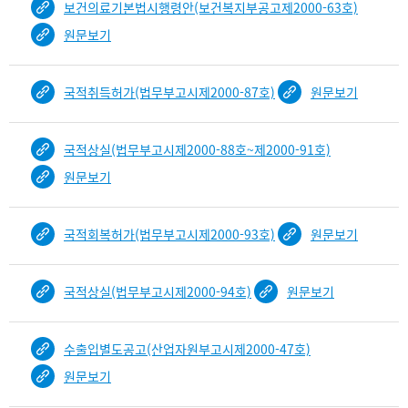
보건의료기본법시행령안(보건복지부공고제2000-63호)
입
니
원문보기
다.
b
국적취득허가(법무부고시제2000-87호)
원문보기
i
n
d
국적상실(법무부고시제2000-88호~제2000-91호)
D
e
원문보기
t
a
국적회복허가(법무부고시제2000-93호)
원문보기
i
l
부
국적상실(법무부고시제2000-94호)
원문보기
분
공
개
수출입별도공고(산업자원부고시제2000-47호)
도
이
원문보기
제