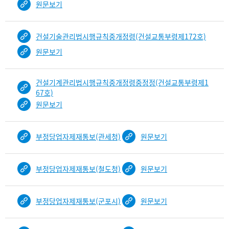
원문보기
입
니
다.
건설기술관리법시행규칙중개정령(건설교통부령제172호)
b
원문보기
i
n
d
건설기계관리법시행규칙중개정령중정정(건설교통부령제1
D
67호)
e
원문보기
t
a
i
부정당업자제재통보(관세청)
원문보기
l
부
분
부정당업자제재통보(철도청)
원문보기
공
개
도
부정당업자제재통보(군포시)
원문보기
이
제