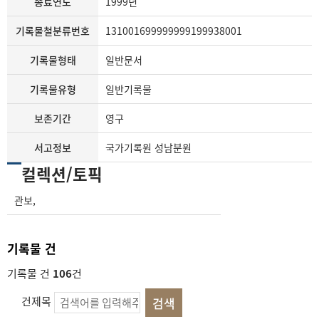
종료연도
1999년
기록물철분류번호
131001699999999199938001
기록물형태
일반문서
기록물유형
일반기록물
보존기간
영구
서고정보
국가기록원 성남분원
컬렉션/토픽
관보
,
기록물 건
기록물 건
106
건
건제목