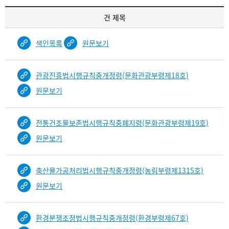
기
건 제목
록
물
색인목록
원문보기
건
목
록
관광진흥법시행규칙중개정령(문화관광부령제18호)
-
원문보기
건-
열
번
전통건조물보존법시행규칙중폐지령(문화관광부령제19호)
호,
건
원문보기
제
목
을
축산물가공처리법시행규칙중개정령(농림부령제1315호)
보
원문보기
여
주
는
환경분쟁조정법시행규칙중개정령(환경부령제67호)
표