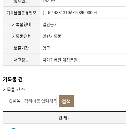
종료연도
1989년
기록물철분류번호
(구)644831310A-1989000004
기록물형태
일반문서
기록물유형
일반기록물
보존기간
영구
서고정보
국가기록원 대전분원
기록물 건
기록물 건
4
건
건제목
기
건 제목
록
물