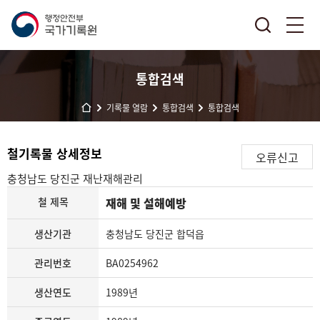
통합검색
기록물 열람
통합검색
통합검색
철기록물 상세정보
오류신고
충청남도 당진군
재난재해관리
철 제목
재해 및 설해예방
생산기관
충청남도 당진군 합덕읍
관리번호
BA0254962
생산연도
1989년