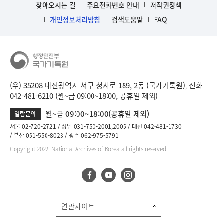
b
찾아오시는 길
주요전화번호 안내
저작권정책
i
개인정보처리방침
검색도움말
FAQ
n
d
D
e
t
a
(우) 35208 대전광역시 서구 청사로 189, 2동 (국가기록원), 전화
i
042-481-6210 (월~금 09:00~18:00, 공휴일 제외)
l
부
월~금 09:00~18:00(공휴일 제외)
열람문의
분
서울 02-720-2721
성남 031-750-2001,2005
대전 042-481-1730
공
부산 051-550-8023
광주 062-975-5791
개
Copyright 2022. National Archives of Korea all rights reserved.
도
이
제
보
임
연관사이트