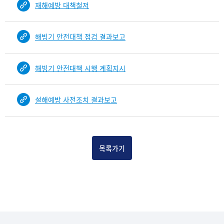
재해예방 대책철저
건
목
록
해빙기 안전대책 점검 결과보고
-
건-
열
해빙기 안전대책 시행 계획지시
번
호,
건
설해예방 사전조치 결과보고
제
목
을
보
목록가기
여
주
는
표
입
니
다.