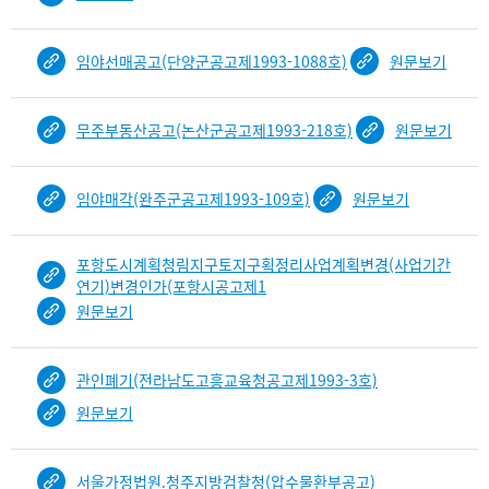
임야선매공고(단양군공고제1993-1088호)
원문보기
무주부동산공고(논산군공고제1993-218호)
원문보기
임야매각(완주군공고제1993-109호)
원문보기
포항도시계획청림지구토지구획정리사업계획변경(사업기간
연기)변경인가(포항시공고제1
원문보기
관인폐기(전라남도고흥교육청공고제1993-3호)
원문보기
서울가정법원.청주지방검찰청(압수물환부공고)