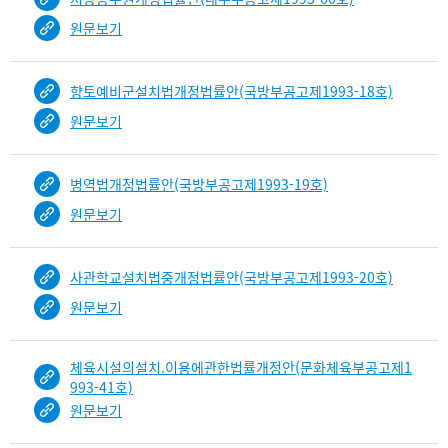
입
원문보기
니
다.
b
향토예비군설치법개정법률안(국방부공고제1993-18호)
i
원문보기
n
d
D
병역법개정법률안(국방부공고제1993-19호)
e
t
원문보기
a
i
사관학교설치법중개정법률안(국방부공고제1993-20호)
l
부
원문보기
분
공
체육시설의설치.이용에관한법률개정안(문화체육부공고제1
개
993-41호)
도
원문보기
이
제