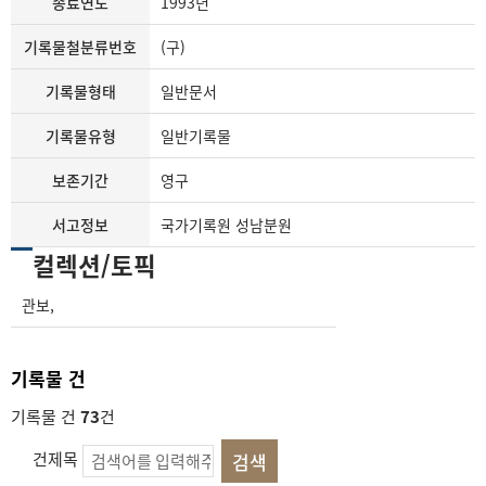
종료연도
1993년
기록물철분류번호
(구)
기록물형태
일반문서
기록물유형
일반기록물
보존기간
영구
서고정보
국가기록원 성남분원
컬렉션/토픽
관보
,
기록물 건
기록물 건
73
건
건제목