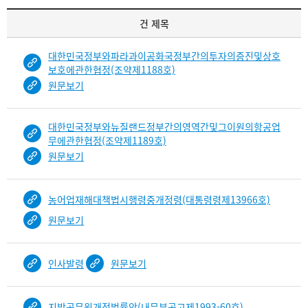
기
건 제목
록
물
대한민국정부와파라과이공화국정부간의투자의증진및상호
건
보호에관한협정(조약제1188호)
목
원문보기
록
-
건-
대한민국정부와뉴질랜드정부간의영역간및그이원의항공업
열
무에관한협정(조약제1189호)
번
원문보기
호,
건
제
농어업재해대책법시행령중개정령(대통령령제13966호)
목
원문보기
을
보
여
인사발령
원문보기
주
는
표
지방공무원개정법률안(내무부공고제1993-60호)