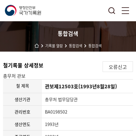
통합검색
기록물 열람
통합검색
통합검색
철기록물 상세정보
오류신고
총무처
관보
철 제목
관보제12503호(1993년8월28일)
생산기관
총무처 법무담당관
관리번호
BA0198502
생산연도
1993년