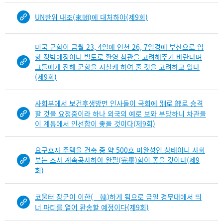
UN한위 내조(來朝)에 대처하야(제9회)
미국 군함이 금월 23, 4일에 인천 26, 7일경에 부산으로 입
항 정박예정이니 별도로 환영 참관을 고려해주기 바란다며
그들에게 진해 군항을 시찰케 하여 줄 것을 고려하고 있다
(제9회)
사회부에서 보건후생방면 인사들이 국회에 別로 部로 승격
할 것을 요청중이라 하나 외국의 예로 보와 부당하니 차관을
이 계통에서 인선함이 좋을 것이다(제9회)
요구호자 주택을 건축 중 약 500호 미완성인 상태이니 사회
부는 조사 계속공사하야 완필(完畢)함이 좋을 것이다(제9
회)
코울터 장군이 이한(離韓)하게 됨으로 금일 경무대에서 띄
너 파티를 열어 환송할 예정이다(제9회)