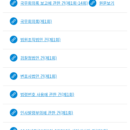
국무회의록 보고에 관한 건(제1회-14회)
원문보기
건
목
록
국무회의록(제1회)
-
건-
열
법원조직법안 건(제1회)
번
호,
건
검찰청법안 건(제1회)
제
목
을
변호사법안 건(제1회)
보
여
주
법령번호 사용에 관한 건(제1회)
는
표
인사발령부의에 관한 건(제1회)
입
니
다.