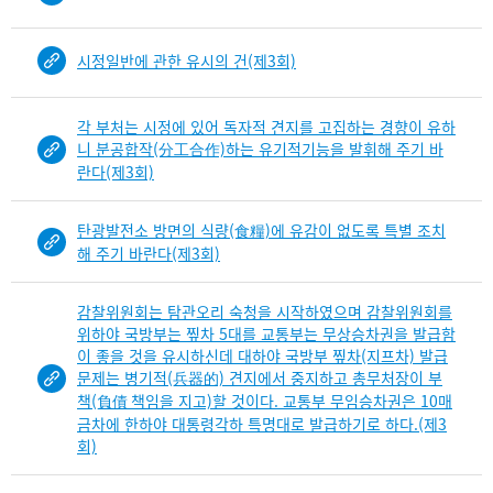
시정일반에 관한 유시의 건(제3회)
각 부처는 시정에 있어 독자적 견지를 고집하는 경향이 유하
니 분공합작(分工合作)하는 유기적기능을 발휘해 주기 바
란다(제3회)
탄광발전소 방면의 식량(食糧)에 유감이 없도록 특별 조치
해 주기 바란다(제3회)
감찰위원회는 탐관오리 숙청을 시작하였으며 감찰위원회를
위하야 국방부는 찦차 5대를 교통부는 무상승차권을 발급함
이 좋을 것을 유시하신데 대하야 국방부 찦차(지프차) 발급
문제는 병기적(兵器的) 견지에서 중지하고 총무처장이 부
책(負債 책임을 지고)할 것이다. 교통부 무임승차권은 10매
금차에 한하야 대통령각하 특명대로 발급하기로 하다.(제3
회)