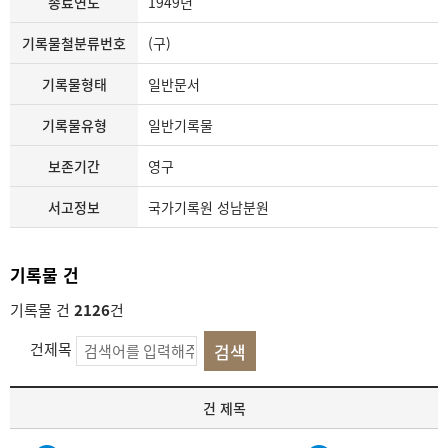
종료연도
1949년
기록물철분류번호
(구)
기록물형태
일반문서
기록물유형
일반기록물
보존기간
영구
서고정보
국가기록원 성남분원
기록물 건
기록물 건
2126
건
건제목
기
건 제목
록
물