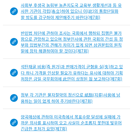
사회부 후생국 농림부 농촌지도국 교육부 생활개선과 등 유
사한 기관이 각립(各立)하여 있으니 이(此)의 통합단일화
할 방도를 강구하야 제안해주기 바란다(제7회)
반민법 처단에 관하야 조사는 국회에서 행하되 집행은 불가
함으로 관망하고 있으며 정부인사에 관한 국회의 간섭 등 정
부와 입법부간의 견해가 차이가 있게 되면 삼권분립의 원칙
밑에 장차 해결하여야 할 것이다(제7회)
석탄채굴 비용(즉 원가)과 판매가격이 균형을 실(失)하고 있
다 하니 가격을 인상할 필요가 유하다는 유시에 대하야 기획
처장은 금일 국무회의에 此안이 상정된 旨 보고하다(제7회)
정부 각 기관은 물자절약의 정신으로 紙類(지류)사용에 남
용하는 일이 없게 하여 주기바란다(제7회)
양곡매상에 관하야 미국측에서 목표수량 달성에 실패에 가
까운 의사를 표시하여 오고 사실이 순조롭지 못한데 빛우어
긴급한 조처가 요망(제7회)