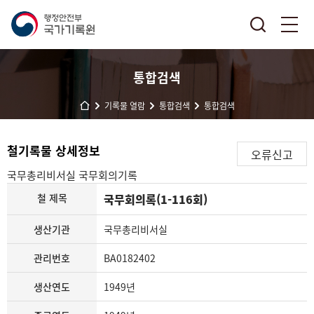
통합검색
기록물 열람
통합검색
통합검색
철기록물 상세정보
오류신고
국무총리비서실
국무회의기록
철 제목
국무회의록(1-116회)
생산기관
국무총리비서실
관리번호
BA0182402
생산연도
1949년