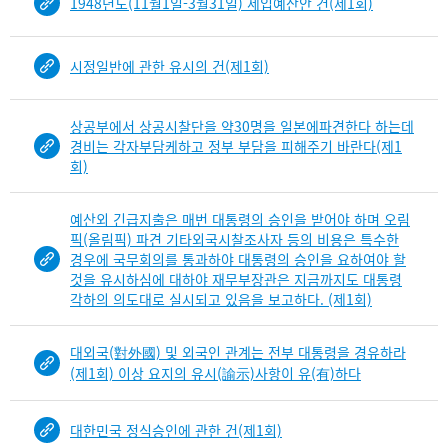
1948년도(11월1일-3월31일) 세입예산안 건(제1회)
b
i
n
시정일반에 관한 유시의 건(제1회)
d
D
e
상공부에서 상공시찰단을 약30명을 일본에파견한다 하는데
t
경비는 각자부담케하고 정부 부담을 피해주기 바란다(제1
a
회)
i
l
예산외 긴급지출은 매번 대통령의 승인을 받어야 하며 오림
부
픽(올림픽) 파견 기타외국시찰조사자 등의 비용은 특수한
분
경우에 국무회의를 통과하야 대통령의 승인을 요하여야 할
공
것을 유시하심에 대하야 재무부장관은 지금까지도 대통령
개
각하의 의도대로 실시되고 있음을 보고하다. (제1회)
도
이
대외국(對外國) 및 외국인 관계는 전부 대통령을 경유하라
제
(제1회) 이상 요지의 유시(諭示)사항이 유(有)하다
보
임
대한민국 정식승인에 관한 건(제1회)