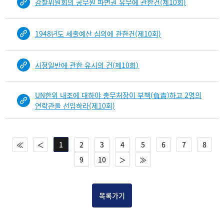
감찰위원회의 공무원 파면권 유무에 관한건(제10회)
1948년도 세출예산 심의에 관한건(제10회)
시정일반에 관한 유시의 건(제10회)
UN한위 내조에 대하야 총무처장이 부책(負責)하고 2명의
연락관을 선임하라(제10회)
≪
＜
1
2
3
4
5
6
7
8
9
10
＞
≫
목록가기