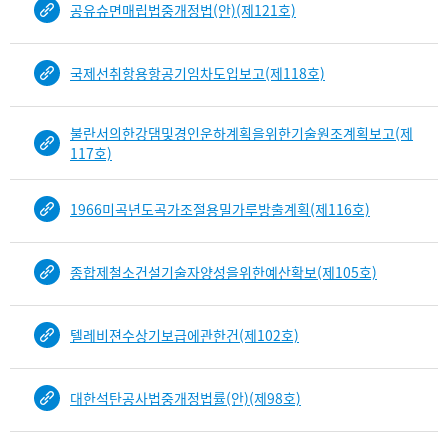
공유슈면매립법중개정법(안)(제121호)
국제선취항용항공기임차도입보고(제118호)
불란서의한강댐및경인운하계획을위한기술원조계획보고(제
117호)
1966미곡년도곡가조절용밀가루방출계획(제116호)
종합제철소건설기술자양성을위한예산확보(제105호)
텔레비젼수상기보급에관한건(제102호)
대한석탄공사법중개정법률(안)(제98호)