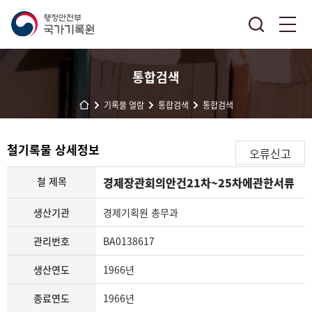
통합검색
기록물 열람
통합검색
통합검색
철기록물 상세정보
오류신고
철 제목
경제장관회의안건21차~25차에관한서류
생산기관
경제기획원 총무과
관리번호
BA0138617
생산연도
1966년
종료연도
1966년