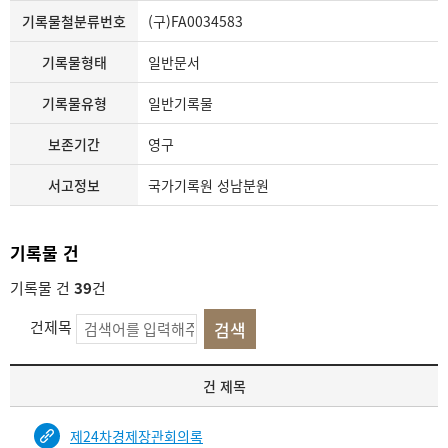
기록물철분류번호
(구)FA0034583
기록물형태
일반문서
기록물유형
일반기록물
보존기간
영구
서고정보
국가기록원 성남분원
기록물 건
기록물 건
39
건
건제목
기
건 제목
록
물
제24차경제장관회의록
건