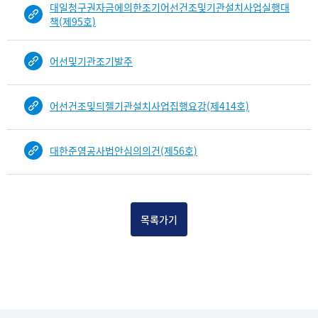
대일청구권자금에의한조기어선건조및기관설치사업실행대
책(제95호)
어선및기관조기발주
어선건조및듸젤기관설치사업집행요강(제414호)
대한준염공사법안심의의건(제56호)
목록가기