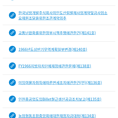
목
록
한국남방개발주식회사의인도산림벌채사업계약및금사업소
-
요재원조달을위한조관계약의추
건-
열
교통난완화를위한정부시책추행에관한건(제141호)
번
호,
건
1966년도상반기무역계획일부변경(제140호)
제
목
을
FY1966지방자치단체재정에관한문제(제138호)
보
여
주
미잉여물자취득에따른면세조치에관한건(안)(제136호)
는
표
입
인천중공업도입Billet철근생산공급조치보고(제135호)
니
다.
b
농업협동조합중앙회에대한재정자금대하(제134호)