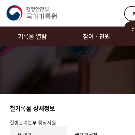
통합
기록물 열람
참여ㆍ민원
철기록물 상세정보
질병관리본부
행정지원
기록물