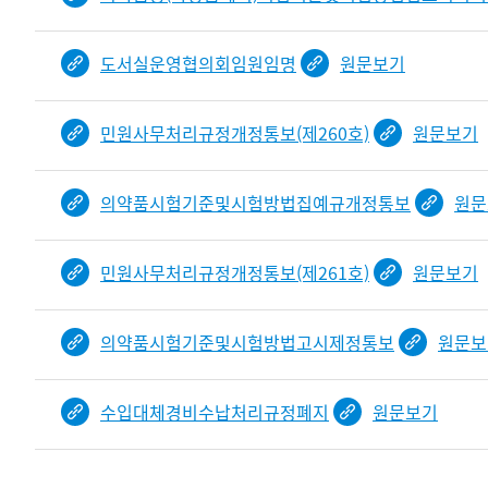
도서실운영협의회임원임명
원문보기
민원사무처리규정개정통보(제260호)
원문보기
의약품시험기준및시험방법집예규개정통보
원문
민원사무처리규정개정통보(제261호)
원문보기
의약품시험기준및시험방법고시제정통보
원문보
수입대체경비수납처리규정폐지
원문보기