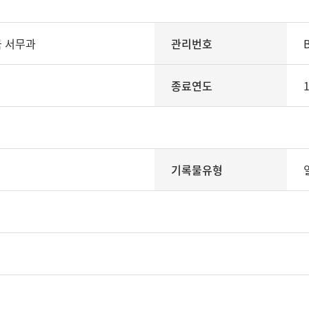
 서무과
관리번호
종료연도
기록물유형