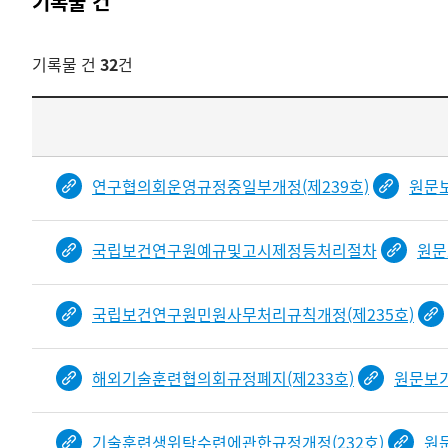
기록물 건
기록물 건
32
건
기록물
건
목록
-
연구협의회운영규정중일부개정(제239호)
원문
건-
열번호,
국립보건연구원예규및고시제정등처리절차
원문
건
제목을
보여주는
국립보건연구원민원사무처리규칙개정(제235호)
표입니다.
bindDetail
부분공개도이제보임
해외기술훈련협의회규정폐지(제233호)
원문보
기술훈련생위탁수련에관한규정개정(232호)
원