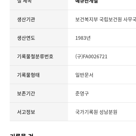
철 제목
예규관계철
철의
생산기관
관리번호
생산기관
보건복지부 국립보건원 사무국
생산년도
종료년도
생산연도
1983년
기록물철분류번호
기록물형태
기록물유형
기록물철분류번호
(구)FA0026721
보존기간
서고정보를
기록물형태
일반문서
보여
주는
표
보존기간
준영구
기록물
철
-
서고정보
국가기록원 성남분원
예규관계철