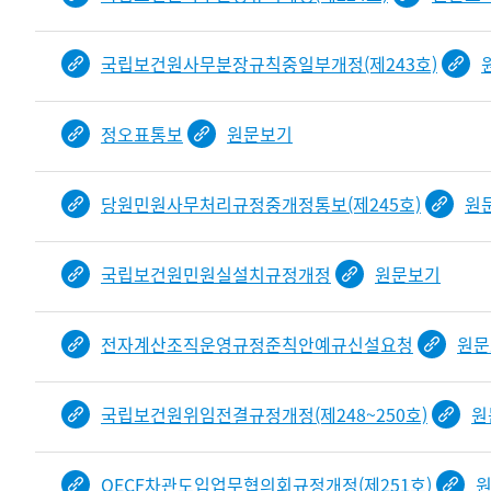
국립보건원사무분장규칙중일부개정(제243호)
정오표통보
원문보기
당원민원사무처리규정중개정통보(제245호)
원
국립보건원민원실설치규정개정
원문보기
전자계산조직운영규정준칙안예규신설요청
원문
국립보건원위임전결규정개정(제248~250호)
원
OECF차관도입업무협의회규정개정(제251호)