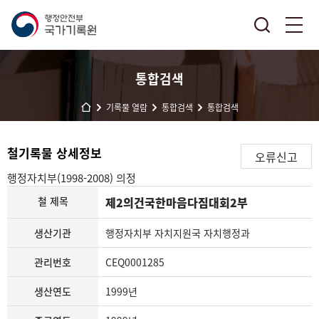
통합검색
기록물 열람
통합검색
통합검색
철기록물 상세정보
오류신고
행정자치부(1998-2008)
의정
철 제목
제2의건국한마음다짐대회2부
생산기관
행정자치부 자치지원국 자치행정과
관리번호
CEQ0001285
생산연도
1999년