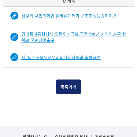
건 제목
록
물
정부와 국민의과업,올바른개혁과 구조조정등경제재건
건
목
록
김대중대통령치사-외환위기극복,국정개혁,신지식인,민관협
-
력과 국민참여촉구
건-
열
제2의건국을위한우리의다짐낭독과 축하공연
번
호,
건
제
목
목록가기
을
보
여
주
는
표
입
찾아오시는 길
주요전화번호 안내
저작권정책