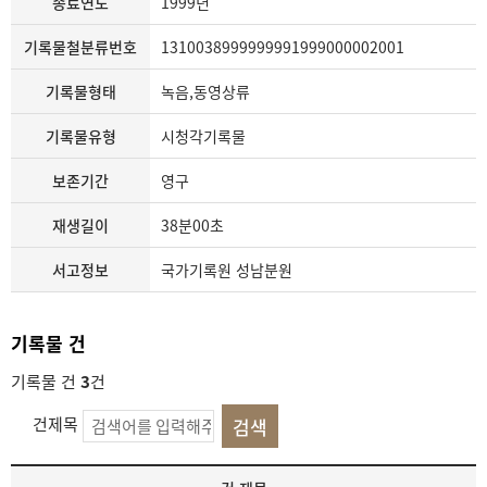
종료연도
1999년
기록물철분류번호
1310038999999991999000002001
기록물형태
녹음,동영상류
기록물유형
시청각기록물
보존기간
영구
재생길이
38분00초
서고정보
국가기록원 성남분원
기록물 건
기록물 건
3
건
건제목
기