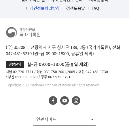
니
다.
개인정보처리방침
검색도움말
FAQ
b
i
n
d
D
e
(우) 35208 대전광역시 서구 청사로 189, 2동 (국가기록원), 전화
t
042-481-6210 (월~금 09:00~18:00, 공휴일 제외)
a
월~금 09:00~18:00(공휴일 제외)
열람문의
i
l
서울 02-720-2721
성남 031-750-2001,2005
대전 042-481-1730
부산 051-550-8023
광주 062-975-5791
부
분
Copyright 2022. National Archives of Korea all rights reserved.
공
개
도
이
제
연관사이트
보
임