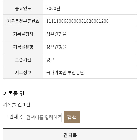
종료연도
2000년
기록물철분류번호
1111100660000061020001200
기록물형태
정부간행물
기록물유형
정부간행물
보존기간
영구
서고정보
국가기록원 부산분원
기록물 건
기록물 건
1
건
건제목
기
건 제목
록