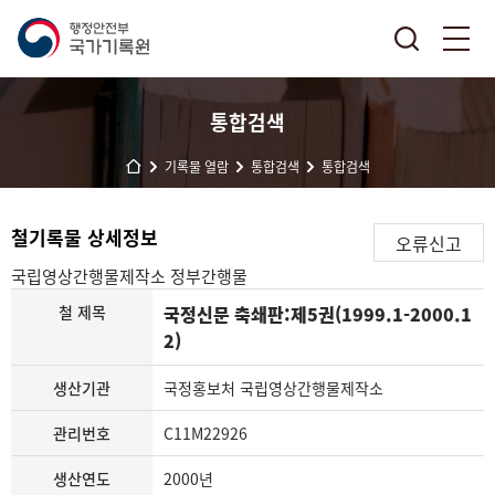
통합검색
기록물 열람
통합검색
통합검색
철기록물 상세정보
오류신고
국립영상간행물제작소
정부간행물
철 제목
국정신문 축쇄판:제5권(1999.1-2000.1
2)
생산기관
국정홍보처 국립영상간행물제작소
관리번호
C11M22926
생산연도
2000년