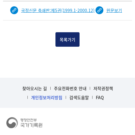
물
국정신문 축쇄판:제5권(1999.1-2000.12)
원문보기
건
목
록
-
건-
목록가기
열
번
호,
건
제
목
을
찾아오시는 길
주요전화번호 안내
저작권정책
보
개인정보처리방침
검색도움말
FAQ
여
주
는
표
입
니