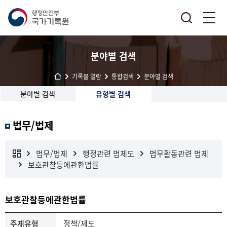
분야별 검색
기록물 열람
통합검색
분야별 검색
분야별 검색
유형별 검색
법무/법제
법무/법제
행정관련 법제도
법무활동관련 법제
보호관찰등에관한법률
보호관찰등에관한법률
주제유형
정책/제도