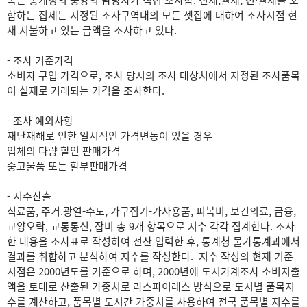
목은 통계청의 중앙의 담당자가 직접 조사함. 전세,월세, 전·월세를 포
함하는 집세는 지정된 조사구역내의 모든 셋집에 대하여 조사시점 현
재 지불하고 있는 금액을 조사하고 있다.
- 조사 기준가격
소비자 구입 가격으로, 조사 당시의 조사 대상처에서 지정된 조사품목
이 실제로 거래되는 가격을 조사한다.
- 조사 예외사항
재난재해로 인한 일시적인 가격변동이 있을 경우
업체의 다량 할인 판매가격
중고물품 또는 할부판매가격
- 지수산출
식료품, 주거.광열-수도, 가구집기-가사용품, 피복비, 보건의료, 금융,
교양오락, 교통통신, 잡비 총 9개 항목으로 지수 각각 집계한다. 조사
한 내용을 조사표로 작성하여 전산 입력한 후, 통계청 물가통계과에서
결과를 취합하고 분석하여 지수를 작성한다. 지수 작성의 현재 기준
시점은 2000년도를 기준으로 하며, 2000년에 도시가계조사 소비지출
액을 토대로 산출된 가중치로 라스파이레스 방식으로 도시별 품목지
수를 계산하고, 품목별 도시간 가중치를 사용하여 전국 품목별 지수를