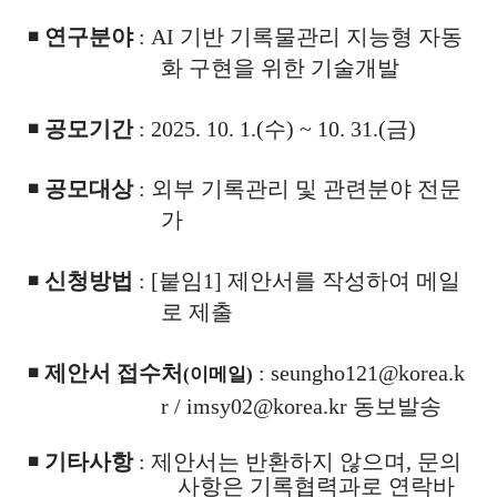
◾
연구분야
: AI 기반 기록물관리
지능형 자동
화 구현을 위한 기술개발
◾
공모
기간
:
2025. 10. 1.(수) ~ 10. 31.(금)
◾
공모대상
: 외부 기록관리 및 관련분야 전문
가
◾
신청방법
: [
붙임1] 제안서를 작성하여 메일
로 제출
◾
제안서 접수처
:
seungho121@korea.k
(이메일)
r /
imsy02@korea.kr
동보발송
◾
기타사항
:
제안서는 반환하지 않으며
,
문의
사항은 기록협력과로 연락바