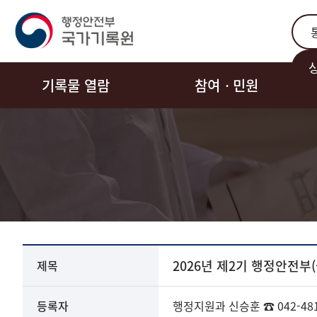
통합
기록물 열람
참여ㆍ민원
고시
2026년 제2기 행정안전부
제목
·
공고
상세
등록자
행정지원과
신승훈
☎ 042-48