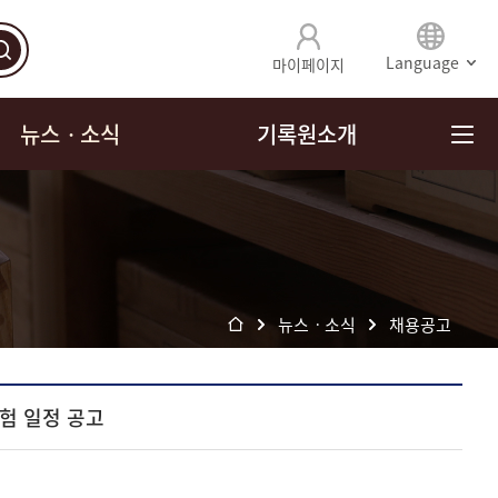
Language
마이페이지
뉴스ㆍ소식
기록원소개
뉴스ㆍ소식
채용공고
험 일정 공고