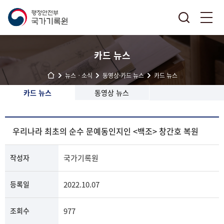
카드 뉴스
뉴스ㆍ소식
동영상·카드 뉴스
카드 뉴스
카드 뉴스
동영상 뉴스
우리나라 최초의 순수 문예동인지인 <백조> 창간호 복원
작성자
국가기록원
등록일
2022.10.07
조회수
977