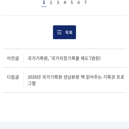
1
2
3
4
5
6
7
목록
이전글
국가기록원, '국가지정기록물 제도'(영문)
다음글
2026년 국가기록원 성남분원 책 읽어주는 기록관 프로
그램