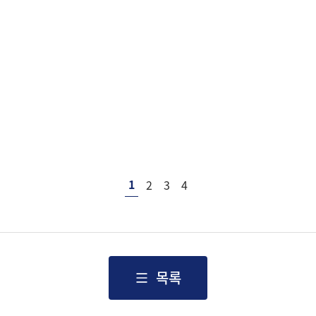
1
2
3
4
목록