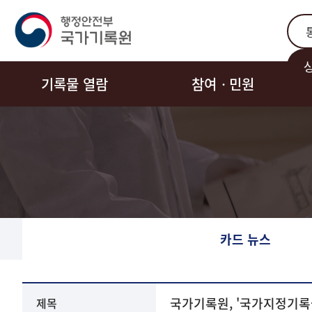
통합
기록물 열람
참여ㆍ민원
카드 뉴스
동영상
국가기록원, '국가지정기록물
제목
뉴스