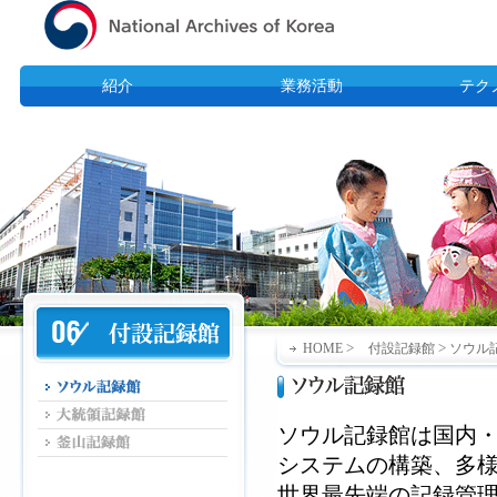
紹介
業務活動
テク
>
>
HOME
付設記録館
ソウル
ソウル記録館は国内
システムの構築、多
世界最先端の記録管