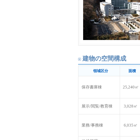
建物の空間構成
領域区分
面積
保存書庫棟
25,240㎡
展示/閲覧/教育棟
3,028㎡
業務/事務棟
6,035㎡