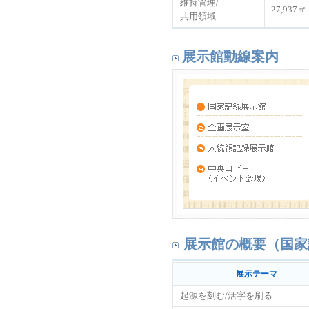
維持管理/
27,937㎡
共用領域
展示館動線案内
展示館の概要（国家
展示テーマ
起源を刻む/活字を刷る