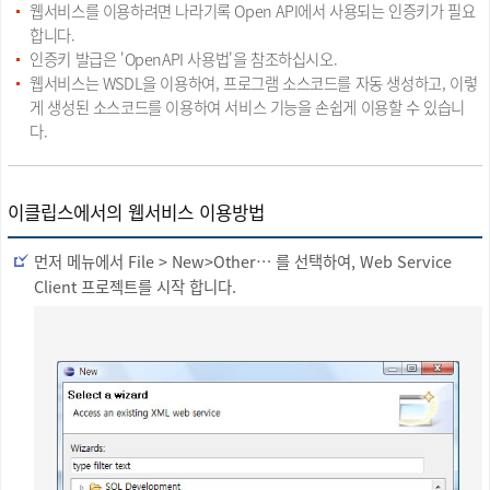
어
보
웹서비스를 이용하려면 나라기록 Open API에서 사용되는 인증키가 필요
있
입
합니다.
습
니
니
다.
인증키 발급은 'OpenAPI 사용법'을 참조하십시오.
다.
기
능,
웹서비스는 WSDL을 이용하여, 프로그램 소스코드를 자동 생성하고, 이렇
설
게 생성된 소스코드를 이용하여 서비스 기능을 손쉽게 이용할 수 있습니
명
으
다.
로
구
성
되
어
있
이클립스에서의 웹서비스 이용방법
습
니
다.
먼저 메뉴에서 File > New>Other… 를 선택하여, Web Service
Client 프로젝트를 시작 합니다.