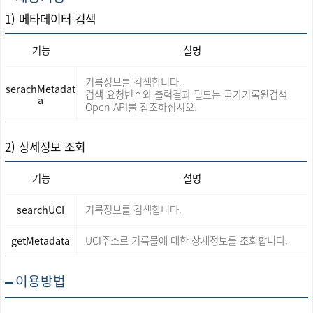
1) 메타데이터 검색
기능
설명
제
공
기록정보를 검색합니다.
serachMetadat
기
검색 요청변수와 출력결과 필드는 국가기록원검색
능
a
Open API를 참조하십시오.
메
타
데
이
터
2) 상세정보 조회
검
색
상
기능
설명
세
정
보
제
입
공
searchUCI
기록정보를 검색합니다.
니
기
다.
능
기
상
getMetadata
UCI주소로 기록물에 대한 상세정보를 조회합니다.
능,
세
설
정
명
보
으
조
이용방법
로
회
구
상
성
세
되
정