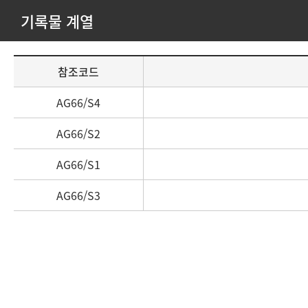
기록물 계열
기
참조코드
록
물
AG66/S4
계
열
AG66/S2
목
록
AG66/S1
참
AG66/S3
조
코
드
와
제
목
정