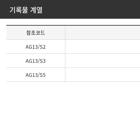
기록물 계열
기
참조코드
록
물
AG13/S2
계
열
AG13/S3
목
록
AG13/S5
참
조
코
드
와
제
목
정